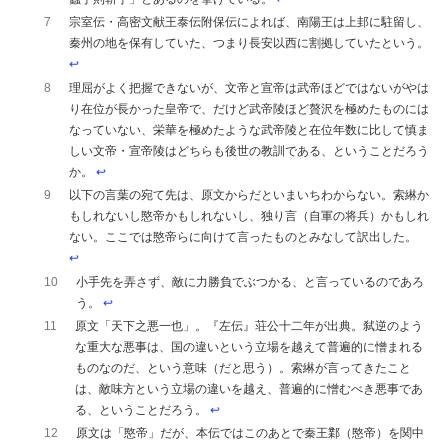
7
宗室伝・高密文献王泰伝附保伝によれば、南陽王は上邽に駐留し、
秦州の地を保有していた、つまり長安以西に割拠していたという。
↩︎
8
理屈がよく把握できないが、文帝と宣帝は武帝ほどではないがやは
り在位が長かった皇帝で、だけど武帝陵ほど贅沢を極めたものには
なっていない、栄華を極めたような武帝陵と在位年数に比して慎ま
しい文帝・宣帝陵はどちらも後世の教訓である、ということだろう
か。
↩︎
9
以下の言葉の宛て先は、原文からだといまいちわからない。索綝か
もしれないし愍帝かもしれないし、独り言（自軍の将兵）かもしれ
ない。ここでは愍帝らに向けて言ったものとみなして訳出した。
↩︎
10
小手先を弄さず、敵に力勝負でぶつかる、と言っているのであろ
う。
↩︎
11
原文「天下之悪一也」。『左伝』荘公十二年が出典。弑逆のよう
な重大な悪事は、国の違いという立場を越えて普遍的に憎まれる
ものなのだ、という意味（だと思う）。索綝が言ってきたこと
は、敵味方という立場の違いを越え、普遍的に憎むべき悪事であ
る、ということだろう。
↩︎
12
原文は「愍帝」だが、本伝ではこのあとで秦王鄴（愍帝）を関中