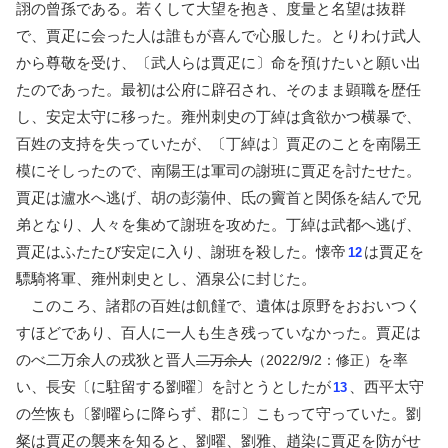
詡の曾孫である。若くして大望を抱き、度量と名望は抜群
で、賈疋に会った人は誰もが喜んで心服した。とりわけ武人
から尊敬を受け、〔武人らは賈疋に〕命を預けたいと願い出
たのであった。最初は公府に辟召され、そのまま顕職を歴任
し、安定太守に移った。雍州刺史の丁綽は貪欲かつ横暴で、
百姓の支持を失っていたが、〔丁綽は〕賈疋のことを南陽王
模にそしったので、南陽王は軍司の謝班に賈疋を討たせた。
賈疋は瀘水へ逃げ、胡の彭蕩仲、氐の竇首と関係を結んで兄
弟となり、人々を集めて謝班を攻めた。丁綽は武都へ逃げ、
賈疋はふたたび安定に入り、謝班を殺した。懐帝
は賈疋を
12
驃騎将軍、雍州刺史とし、酒泉公に封じた。
このころ、諸郡の百姓は飢饉で、遺体は原野をおおいつく
すほどであり、百人に一人も生き残っていなかった。賈疋は
のべ二万余人の戎狄と晋人
を率
二万余人
（2022/9/2：修正）
い、長安〔に駐留する劉曜〕を討とうとしたが
、西平太守
13
の竺恢も〔劉曜らに降らず、郡に〕こもって守っていた。劉
粲は賈疋の襲来を知ると、劉曜、劉雅、趙染に賈疋を防がせ