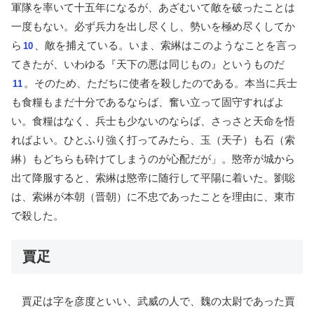
軍隊を率いて十五年になるが、あざむいて敵を破ったことは
一度もない。必ず兵力を出し尽くし、勢いを極め尽くしてか
ら
、敵を捕えている。いま、索綝はこのようなことを言っ
10
てきたが、いわゆる『天下の悪は同じもの』というものだ
。そのため、ただちに使者を殺したのである。本当に兵士
11
も食糧もまだ十分であるならば、奮い立って固守すればよ
い。食糧はなく、兵士も少ないのならば、さっさと天命を悟
ればよい。ひとふり強く打ってみたら、玉（天子）も石（索
綝）もどちらも砕けてしまうのが心配だが」。愍帝が城から
出て降服すると、索綝は愍帝に随行して平陽に着いた。劉聡
は、索綝が本朝（晋朝）に不忠であったことを理由に、東市
で殺した。
賈疋
賈疋は字を彦度といい、武威の人で、魏の太尉であった賈