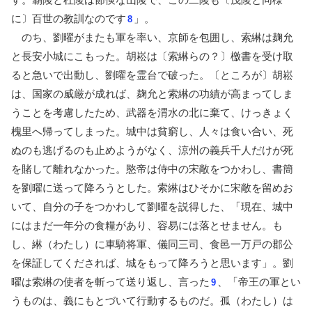
に〕百世の教訓なのです
」。
8
のち、劉曜がまたも軍を率い、京師を包囲し、索綝は麹允
と長安小城にこもった。胡崧は〔索綝らの？〕檄書を受け取
ると急いで出動し、劉曜を霊台で破った。〔ところが〕胡崧
は、国家の威厳が成れば、麹允と索綝の功績が高まってしま
うことを考慮したため、武器を渭水の北に棄て、けっきょく
槐里へ帰ってしまった。城中は貧窮し、人々は食い合い、死
ぬのも逃げるのも止めようがなく、涼州の義兵千人だけが死
を賭して離れなかった。愍帝は侍中の宋敞をつかわし、書簡
を劉曜に送って降ろうとした。索綝はひそかに宋敞を留めお
いて、自分の子をつかわして劉曜を説得した、「現在、城中
にはまだ一年分の食糧があり、容易には落とせません。も
し、綝（わたし）に車騎将軍、儀同三司、食邑一万戸の郡公
を保証してくだされば、城をもって降ろうと思います」。劉
曜は索綝の使者を斬って送り返し、言った
、「帝王の軍とい
9
うものは、義にもとづいて行動するものだ。孤（わたし）は