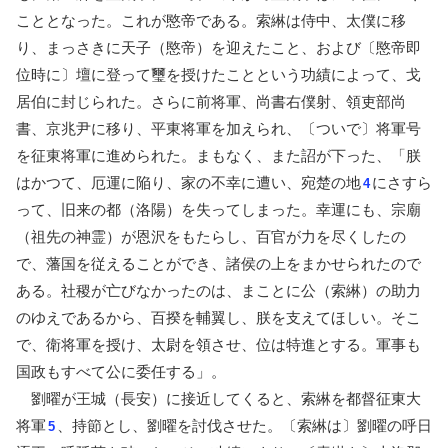
こととなった。これが愍帝である。索綝は侍中、太僕に移
り、まっさきに天子（愍帝）を迎えたこと、および〔愍帝即
位時に〕壇に登って璽を授けたことという功績によって、戈
居伯に封じられた。さらに前将軍、尚書右僕射、領吏部尚
書、京兆尹に移り、平東将軍を加えられ、〔ついで〕将軍号
を征東将軍に進められた。まもなく、また詔が下った、「朕
はかつて、厄運に陥り、家の不幸に遭い、宛楚の地
にさすら
4
って、旧来の都（洛陽）を失ってしまった。幸運にも、宗廟
（祖先の神霊）が恩沢をもたらし、百官が力を尽くしたの
で、藩国を従えることができ、諸侯の上をまかせられたので
ある。社稷が亡びなかったのは、まことに公（索綝）の助力
のゆえであるから、百揆を輔翼し、朕を支えてほしい。そこ
で、衛将軍を授け、太尉を領させ、位は特進とする。軍事も
国政もすべて公に委任する」。
劉曜が王城（長安）に接近してくると、索綝を都督征東大
将軍
、持節とし、劉曜を討伐させた。〔索綝は〕劉曜の呼日
5