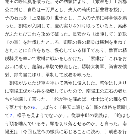
逐王の呼延莫を破った。その功績により、〔索綝を〕上洛郡
公に封じ、食邑は一万戸とし、夫人の荀氏に新豊君を授け、
子の石元を〔上洛国の〕世子とし、二人の子弟に郷亭侯を賜
った。劉曜が入関して、麦の実りを刈り取っていると、索綝
がふたたびこれを攻めて破った。長安から〔出陣して〕劉聡
〔の軍〕を討伐したところ、劉聡の将の趙染は勝利を重ねて
きたことに自信をもち、慢心している様子であり、数百の精
鋭騎兵を率いて索綝に戦いをしかけた。〔索綝は〕これをお
おいに破り、趙染は単騎で敗走した。驃騎大将軍、尚書左僕
射、録尚書に移り、承制して政務を執った。
劉曜がふたたび軍を率いて馮翊に侵入した。愍帝はしきり
に南陽王保から兵を徴収していたので、南陽王の左右の者た
ちが会議して言った、「蛇が手を噛めば、壮士はその腕を切
り落とすもの
。しばらく〔長安に通じる〕隴の道路を遮断し
6
て
、様子を見ようでないか」。従事中郎の裴詵は、「蛇はも
7
う頭を噛んでいるぞ。頭を切り落とせるのか」と言った。南
陽王は〔今回も愍帝の徴兵に応じることに決め、〕胡崧を行