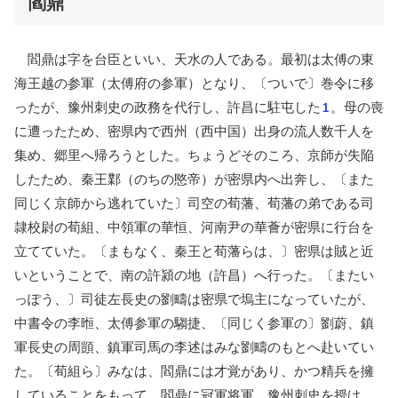
閻鼎
閻鼎は字を台臣といい、天水の人である。最初は太傅の東
海王越の参軍（太傅府の参軍）となり、〔ついで〕巻令に移
ったが、豫州刺史の政務を代行し、許昌に駐屯した
。母の喪
1
に遭ったため、密県内で西州（西中国）出身の流人数千人を
集め、郷里へ帰ろうとした。ちょうどそのころ、京師が失陥
したため、秦王鄴（のちの愍帝）が密県内へ出奔し、〔また
同じく京師から逃れていた〕司空の荀藩、荀藩の弟である司
隷校尉の荀組、中領軍の華恒、河南尹の華薈が密県に行台を
立てていた。〔まもなく、秦王と荀藩らは、〕密県は賊と近
いということで、南の許潁の地（許昌）へ行った。〔またい
っぽう、〕司徒左長史の劉疇は密県で塢主になっていたが、
中書令の李暅、太傅参軍の騶捷、〔同じく参軍の〕劉蔚、鎮
軍長史の周顗、鎮軍司馬の李述はみな劉疇のもとへ赴いてい
た。〔荀組ら〕みなは、閻鼎には才覚があり、かつ精兵を擁
していることをもって、閻鼎に冠軍将軍、豫州刺史を授け、