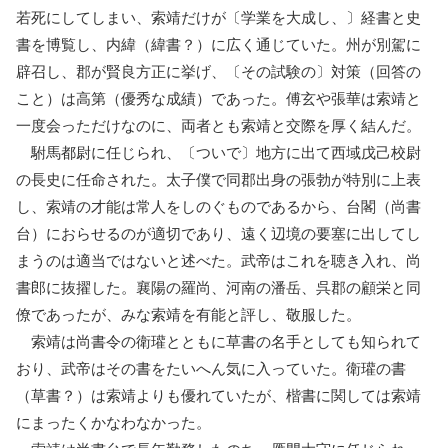
若死にしてしまい、索靖だけが〔学業を大成し、〕経書と史
書を博覧し、内緯（緯書？）に広く通じていた。州が別駕に
辟召し、郡が賢良方正に挙げ、〔その試験の〕対策（回答の
こと）は高第（優秀な成績）であった。傅玄や張華は索靖と
一度会っただけなのに、両者とも索靖と交際を厚く結んだ。
駙馬都尉に任じられ、〔ついで〕地方に出て西域戊己校尉
の長史に任命された。太子僕で同郡出身の張勃が特別に上表
し、索靖の才能は常人をしのぐものであるから、台閣（尚書
台）におらせるのが適切であり、遠く辺境の要塞に出してし
まうのは適当ではないと述べた。武帝はこれを聴き入れ、尚
書郎に抜擢した。襄陽の羅尚、河南の潘岳、呉郡の顧栄と同
僚であったが、みな索靖を有能と評し、敬服した。
索靖は尚書令の衛瓘とともに草書の名手としても知られて
おり、武帝はその書をたいへん気に入っていた。衛瓘の書
（草書？）は索靖よりも優れていたが、楷書に関しては索靖
にまったくかなわなかった。