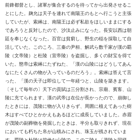
前鋒都督とし、諸軍が集合するのを待ってから出発させるこ
とにした。麹允は天子を連れて南陽王のもとへ行こうと主張
していたが、索綝は、南陽王は必ず私欲をほしいままにする
であろうと反対したので、沙汰止みになった。長安以西は朝
廷を奉じなくなった。百官は貧窮し、野生の稲を採取して自
活していた。このころ、三秦の尹桓、解武ら数千家が漢の覇
陵（文帝陵）と杜陵（宣帝陵）を盗掘し、多くの財宝を得て
いた。愍帝は索綝にたずねた、「漢の山陵にはどうしてあん
なにたくさんの物が入っているのだろう」。索綝は答えて言
った、「漢の天子は即位して一年経つと、山陵を築きます。
〔そして毎年の〕天下の貢賦は三分割され、宗廟、賓客、山
陵に充てられます。漢の武帝は在位が長かったので、崩御し
たときには、茂陵に物が入りきらず、周囲に植えてあった樹
木はすべてひとかかえもあるほどに成長していました。赤眉
が茂陵の副葬物を発掘したときは、半分も取りきれず、現在
においても朽ちた帛が山積みにされ、珠玉が残されていま
す。覇陵と杜陵は節倹な山陵で、この二陵も〔茂陵と同様