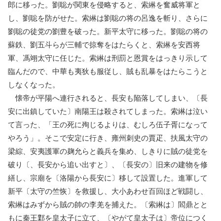
郎に移った。劉聡が関東を侵略すると、索綝を奮威将軍と
し、劉聡を防がせた。索綝は劉聡の将の呂逸を斬り、さらに
劉聡の徒党の劉豊を破った。新平太守に移った。劉聡の将の
蘇鉄、劉五斗らが三輔で掠奪をはたらくと、索綝を安西将
軍、馮翊太守に任じた。索綝は刑罰と恩賞をはっきり示して
臨んだので、中華も夷狄も服従し、賊も乱暴をはたらこうと
しなくなった。
懐帝が平陽へ連行されると、長安も陥落してしまい、〔長
安に出鎮していた〕南陽王は殺されてしまった。索綝は泣い
て言った、「王の死に殉じるよりは、むしろ伍子胥になって
やろう」。そこで安定に行き、雍州刺史の賈疋、扶風太守の
梁綜、安夷護軍の麹允らと義兵を集め、しきりに賊の徒党を
破り〔、長安から追い出すと〕、〔長安の〕旧来の建物を修
繕し、宗廟を〔洛陽から長安に〕移して設置した。進軍して
新平〔太守の竺恢〕を救援し、大小あわせ百回ほど戦闘し、
索綝はみずから賊の帥の李羌を捕えた。〔索綝は〕閻鼎とと
もに秦王鄴を皇太子に立て、〔やがて皇太子は〕帝位につく