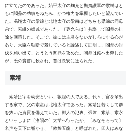
に立てたのであった。始平太守の麹允と撫夷護軍の索綝はと
もに閻鼎の功績をねたみ、かつ権力を掌握したいと望んでい
た。馮翊太守の梁緯と北地太守の梁粛はどちらも梁綜の同母
弟で、索綝の姻戚であった。〔麹允らは〕共謀して閻鼎の排
除を画策した。そこで、彼には主君をないがしろにする心が
あり、大臣を独断で殺していると論述して証明し、閻鼎の討
伐を願い出て、とうとう閻鼎を攻めた。閻鼎は雍へ出奔した
が、氐の竇首に殺され、首は長安に送られた。
索靖
索靖は字を幼安といい、敦煌の人である。代々、官を輩出
する家で、父の索湛は北地太守であった。索靖は若くして群
を抜いた資質を備えていた。郷人の氾衷、張甝、索紾、索永
といっしょに〔洛陽の〕太学へ行ったが、〔みなそろって〕
名声を天下に響かせ、「敦煌五龍」と呼ばれた。四人はみな