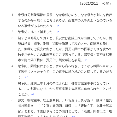
（2021/2/11：公開）
1
巻県は司州滎陽郡の属県。なぜ豫州なのか、なぜ県令が刺史を代行
するのか等々思うところはあるが、西晋末の人事のようなのでいろ
いろ事情があるのだろう。
↩︎
2
愍帝紀に拠って補足した。
↩︎
3
諸伝より補足しておくと、長安には南陽王模が出鎮していたが、劉
聡は趙染、劉雅、劉曜、劉粲を派遣して攻めさせ、南陽王を降し
た。劉曜らは長安に留まったが、賈疋ら関中の晋軍がそれを攻めて
敗走させた。この出来事をここで言っている。宗室伝・高密文献王
泰伝附南陽王模伝、賈疋伝、劉聡載記を参照。
↩︎
4
愍帝紀、閻鼎伝によると、密から宛へ行き、そこから武関へ向かっ
て関中に入ったそうで、この道中に経た地のこと指しているのだろ
う。
↩︎
5
愍帝紀、建興三年十月の条によれば、都督宮城諸軍事になってい
る。この都督になり、かつ征東将軍を大将軍に進められた、という
ことか。
↩︎
6
原文「蝮蛇在手、壮士解其腕」。いちおう出典があり、陳琳「檄呉
将校部曲文」（『文選』巻四四、所収）に「蝮蛇在手、則壮士解其
節」とある。李善はさらにこの出典として、『漢書』田儋伝に「蝮
蠚手則斬手」とあるのを挙げている。
↩︎