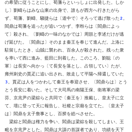
の希望に従うことにし、荀藩らといっしょに出発した。しか
し〕劉疇らはみな山東の出身で、誰もが西方へ行きたがら
ず、荀藩、劉疇、騶捷らは〔道中で〕そろって逃げ散った
。
2
閻鼎は荀藩を追ったが追いつかず、李暅らは〔閻鼎によっ
て〕殺され、〔劉疇の一味のなかでは〕周顗と李述だけが逃
げ延びた。〔閻鼎は〕そのまま秦王を奉じて進んだ。上洛に
駐留したとき、山賊に襲われ、百余人が殺された。残った衆
を率いて西に進み、藍田に到着した。このころ、劉聡〔の
軍〕は長安へ向かっ〔て長安を落とし、占領してい〕たが、
雍州刺史の賈疋に追い出され、敗走して平陽へ帰還していた
。賈疋は人をつかわして秦王を奉迎させ、〔閻鼎らは〕とう
3
とう長安に着いた。そして大司馬の南陽王保、衛将軍の梁
芬、京兆尹の梁綜らと共同で〔秦王を〕推戴し、皇太子に立
て、壇に登って天に報告し、社稷と宗廟を立てた。〔皇太子
は〕閻鼎を太子詹事とし、百揆を総べさせた。
梁綜と閻鼎は権力を争い、閻鼎は梁綜を殺してしまい、王
毗を京兆尹とした。閻鼎は大謀の首謀者であり、功績を天下