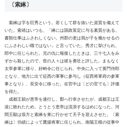
〔索綝〕
索綝は字を巨秀という。若くして群を抜いた資質を備えて
いた。索靖はいつも、「綝には国政策定に与る素質がある。
書類仕事はふさわしくない。州郡の吏は我が子を働かせるの
にふさわしい職ではない」と言っていた。秀才に挙げられ、
郎中に任じられた。兄の仇に報復したときは、三十七人をみ
ずから殺したので、世の人々は彼を勇壮と評した。まもなく
太宰参軍に移り、好畤令に任じられ、中央に入って黄門侍郎
となり、地方に出て征西の軍事に参与し（征西将軍府の参軍
事となり）、長安令に移った。在官中は〔どの官でも〕評価
を得た。
成都王穎が恵帝を連行し、鄴へ行幸させたが、成都王は王
浚に敗れたため、とうとう恵帝は流浪するはめになった。河
間王顒は張方と索綝を東に行かせて天子を迎えさせた。〔索
綝は〕功績によって鷹揚将軍に任じられ、南陽王模の従事中