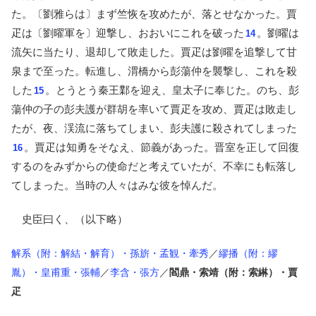
た。〔劉雅らは〕まず竺恢を攻めたが、落とせなかった。賈
疋は〔劉曜軍を〕迎撃し、おおいにこれを破った
。劉曜は
14
流矢に当たり、退却して敗走した。賈疋は劉曜を追撃して甘
泉まで至った。転進し、渭橋から彭蕩仲を襲撃し、これを殺
した
。とうとう秦王鄴を迎え、皇太子に奉じた。のち、彭
15
蕩仲の子の彭夫護が群胡を率いて賈疋を攻め、賈疋は敗走し
たが、夜、渓流に落ちてしまい、彭夫護に殺されてしまった
。賈疋は知勇をそなえ、節義があった。晋室を正して回復
16
するのをみずからの使命だと考えていたが、不幸にも転落し
てしまった。当時の人々はみな彼を悼んだ。
史臣曰く、（以下略）
解系（附：解結・解育）・孫旂・孟観・牽秀
／
繆播（附：繆
胤）・皇甫重・張輔
／
李含・張方
／
閻鼎・索靖（附：索綝）・賈
疋