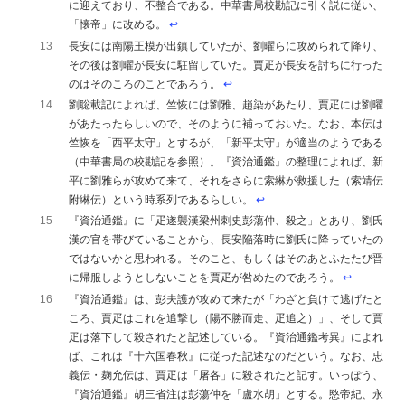
に迎えており、不整合である。中華書局校勘記に引く説に従い、
「懐帝」に改める。
↩︎
13
長安には南陽王模が出鎮していたが、劉曜らに攻められて降り、
その後は劉曜が長安に駐留していた。賈疋が長安を討ちに行った
のはそのころのことであろう。
↩︎
14
劉聡載記によれば、竺恢には劉雅、趙染があたり、賈疋には劉曜
があたったらしいので、そのように補っておいた。なお、本伝は
竺恢を「西平太守」とするが、「新平太守」が適当のようである
（中華書局の校勘記を参照）。『資治通鑑』の整理によれば、新
平に劉雅らが攻めて来て、それをさらに索綝が救援した（索靖伝
附綝伝）という時系列であるらしい。
↩︎
15
『資治通鑑』に「疋遂襲漢梁州刺史彭蕩仲、殺之」とあり、劉氏
漢の官を帯びていることから、長安陥落時に劉氏に降っていたの
ではないかと思われる。そのこと、もしくはそのあとふたたび晋
に帰服しようとしないことを賈疋が咎めたのであろう。
↩︎
16
『資治通鑑』は、彭夫護が攻めて来たが「わざと負けて逃げたと
ころ、賈疋はこれを追撃し（陽不勝而走、疋追之）」、そして賈
疋は落下して殺されたと記述している。『資治通鑑考異』によれ
ば、これは『十六国春秋』に従った記述なのだという。なお、忠
義伝・麹允伝は、賈疋は「屠各」に殺されたと記す。いっぽう、
『資治通鑑』胡三省注は彭蕩仲を「盧水胡」とする。愍帝紀、永