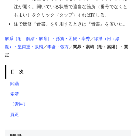
注が開く。開いている状態で適当な箇所（番号でなくと
もよい）をクリック（タップ）すれば閉じる。
注で唐修『晋書』を引用するときは『晋書』を省いた。
解系（附：解結・解育）・孫旂・孟観・牽秀
／
繆播（附：繆
胤）・皇甫重・張輔
／
李含・張方
／
閻鼎・索靖（附：索綝）・賈
疋
目 次
閻鼎
索靖
〔索綝〕
賈疋