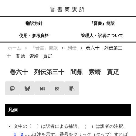
晋書簡訳所
晋書簡訳所
メニュー
検索
翻訳方針
『晋書』簡訳
使用・参考資料
管理人・訳者について
ホーム
『晋書』簡訳
列伝
巻六十 列伝第三
十 閻鼎 索靖 賈疋
巻六十 列伝第三十 閻鼎 索靖 賈疋
凡例
文中の〔 〕は訳者による補語、（ ）は訳者の注釈、
1
、
2
……
は注を示す。番号をクリック（タップ）すれば