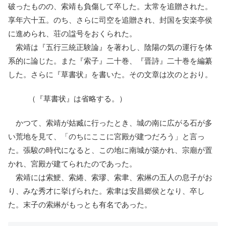
破ったものの、索靖も負傷して卒した。太常を追贈された。
享年六十五。のち、さらに司空を追贈され、封国を安楽亭侯
に進められ、荘の諡号をおくられた。
索靖は『五行三統正験論』を著わし、陰陽の気の運行を体
系的に論じた。また『索子』二十巻、『晋詩』二十巻を編纂
した。さらに『草書状』を書いた。その文章は次のとおり。
（『草書状』は省略する。）
かつて、索靖が姑臧に行ったとき、城の南に広がる石が多
い荒地を見て、「のちにここに宮殿が建つだろう」と言っ
た。張駿の時代になると、この地に南城が築かれ、宗廟が置
かれ、宮殿が建てられたのであった。
索靖には索鯁、索綣、索璆、索聿、索綝の五人の息子がお
り、みな秀才に挙げられた。索聿は安昌郷侯となり、卒し
た。末子の索綝がもっとも有名であった。