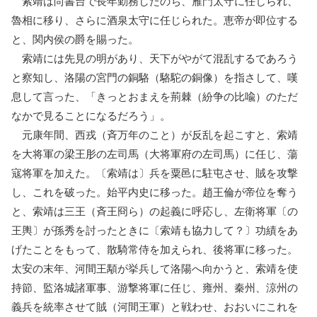
索靖は尚書台で長年勤務したのち、雁門太守に任じられ、
魯相に移り、さらに酒泉太守に任じられた。恵帝が即位する
と、関内侯の爵を賜った。
索靖には先見の明があり、天下がやがて混乱するであろう
と察知し、洛陽の宮門の銅駱（駱駝の銅像）を指さして、嘆
息して言った、「きっとおまえを荊棘（紛争の比喩）のただ
なかで見ることになるだろう」。
元康年間、西戎（斉万年のこと）が反乱を起こすと、索靖
を大将軍の梁王肜の左司馬（大将軍府の左司馬）に任じ、蕩
寇将軍を加えた。〔索靖は〕兵を粟邑に駐屯させ、賊を攻撃
し、これを破った。始平内史に移った。趙王倫が帝位を奪う
と、索靖は三王（斉王冏ら）の起義に呼応し、左衛将軍〔の
王輿〕が孫秀を討ったときに〔索靖も協力して？〕功績をあ
げたことをもって、散騎常侍を加えられ、後将軍に移った。
太安の末年、河間王顒が挙兵して洛陽へ向かうと、索靖を使
持節、監洛城諸軍事、游撃将軍に任じ、雍州、秦州、涼州の
義兵を統率させて賊（河間王軍）と戦わせ、おおいにこれを