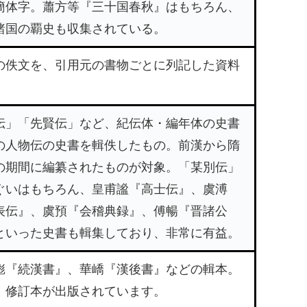
簡体字。蕭方等『三十国春秋』はもちろん、
諸国の覇史も収集されている。
の佚文を、引用元の書物ごとに列記した資料
伝」「先賢伝」など、紀伝体・編年体の史書
の人物伝の史書を輯佚したもの。前漢から隋
の期間に編纂されたものが対象。「某別伝」
ぐいはもちろん、皇甫謐『高士伝』、虞溥
表伝』、虞預『会稽典録』、傅暢『晋諸公
といった史書も輯集しており、非常に有益。
彪『続漢書』、華嶠『漢後書』などの輯本。
、修訂本が出版されています。