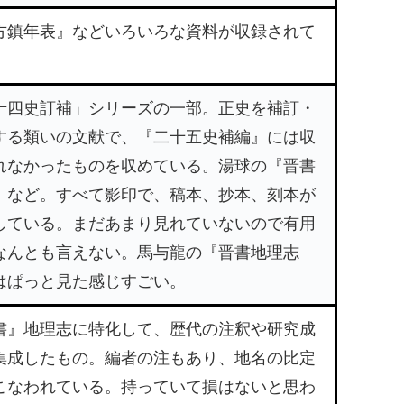
方鎮年表』などいろいろな資料が収録されて
。
十四史訂補」シリーズの一部。正史を補訂・
する類いの文献で、『二十五史補編』には収
れなかったものを収めている。湯球の『晋書
』など。すべて影印で、稿本、抄本、刻本が
している。まだあまり見れていないので有用
なんとも言えない。馬与龍の『晋書地理志
はぱっと見た感じすごい。
書』地理志に特化して、歴代の注釈や研究成
集成したもの。編者の注もあり、地名の比定
こなわれている。持っていて損はないと思わ