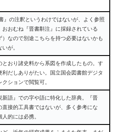
。
書』の注釈というわけではないが、よく参照
。おおむね『晋書斠注』に採録されている
ず）なので別途こちらを持つ必要はないかも
ないが。
のとおり諸史料から系図を作成したもの。す
便利だしありがたい。国立国会図書館デジタ
レクションで閲覧可。
説新語』での字や語に特化した辞典。『晋
の直接的工具書ではないが、多く参考にな
個人的には必携。