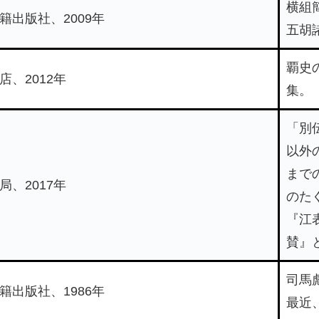
横組
籍出版社、2009年
五胡
覇史
店、2012年
集。
「別
以外
まで
局、2017年
のた
『江
賛』
司馬
籍出版社、1986年
最近