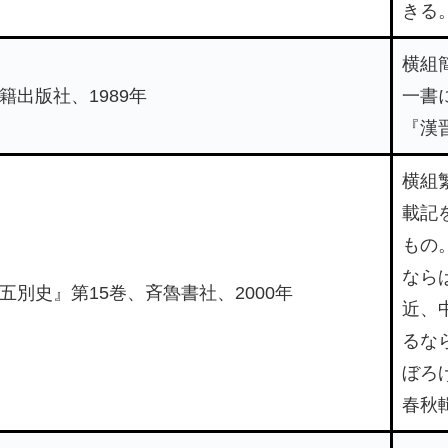
きる
横組
籍出版社、1989年
一書
『漢
横組
載記
もの
なら
五別史』第15巻、斉魯書社、2000年
近、
るな
ぼろ
春秋