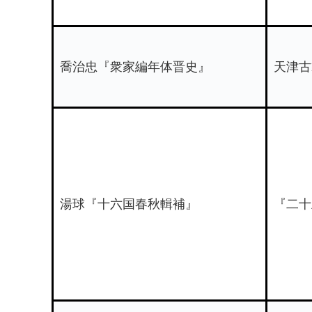
喬治忠『衆家編年体晋史』
天津古
湯球『十六国春秋輯補』
『二十