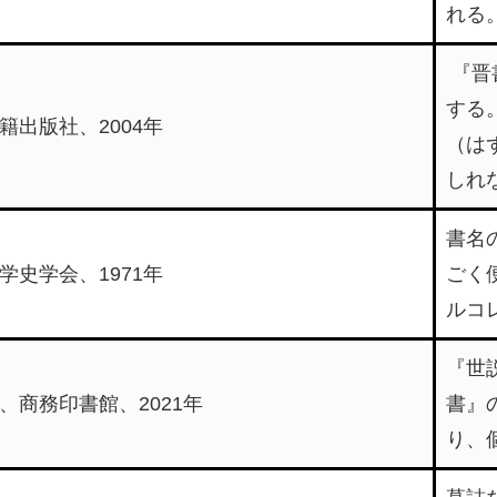
れる
『晋
する
籍出版社、2004年
（は
しれ
書名
学史学会、1971年
ごく
ルコ
『世
、商務印書館、2021年
書』
り、