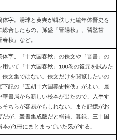
。
簡体字。湯球と黄奭が輯佚した編年体晋史を
に総合したもの。孫盛『晋陽秋』、習鑿歯
晋春秋』など。
繁体字。『十六国春秋』の佚文や『晋書』の
を用いて『十六国春秋』100巻の復元を試みた
。佚文集ではない。佚文だけを閲覧したいの
ば下記の『五胡十六国覇史輯佚』がよい。最
中華書局から新しい校本が出たので、入手す
らそちらが容易かもしれない。また記憶がお
げだが、叢書集成版だと輯補、簒録、三十国
輯本が1冊にまとまっていた気がする。