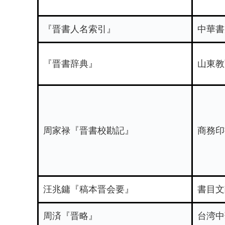
『晋書人名索引』
中華書
『晋書辞典』
山東教
周家禄『晋書校勘記』
商務印
汪兆鏞『稿本晋会要』
書目文
周済『晋略』
台湾中