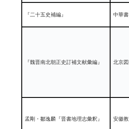
『二十五史補編』
中華書
『魏晋南北朝正史訂補文献彙編』
北京図
孟剛・鄒逸麟『晋書地理志彙釈』
安徽教