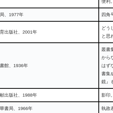
便利
局、1977年
四角
どう
育出版社、2001年
と思
叢書
から
書館、1936年
はず
書集
鏡』
献出版社、1988年
影印
華書局、1966年
執政