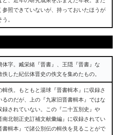
など、近年の研究成果をふまえた年表。まだ
く参照できていないが、持っておいたほうが
そう。
簡体字。臧栄緒『晋書』、王隠『晋書』な
散佚した紀伝体晋史の佚文を集めたもの。
の輯佚。もともと湯球『晋書輯本』に収録さ
いるのだが、上の『九家旧晋書輯本』ではな
収録されていない。この『二十五別史』や
晋南北朝正史訂補文献彙編』に収録されてい
晋書輯本』で諸公別伝の輯佚を見ることがで