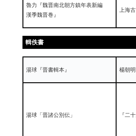
魯力『魏晋南北朝方鎮年表新編
上海古
漢季魏晋巻』
輯佚書
湯球『晋書輯本』
楊朝明
湯球「晋諸公別伝」
『二十