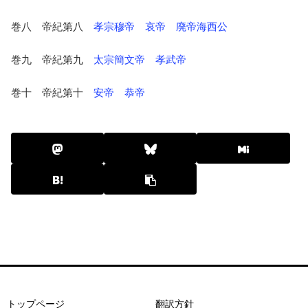
巻八 帝紀第八
孝宗穆帝
哀帝 廃帝海西公
巻九 帝紀第九
太宗簡文帝
孝武帝
巻十 帝紀第十
安帝
恭帝
トップページ
翻訳方針