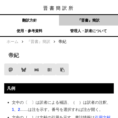
晋書簡訳所
晋書簡訳所
メニュー
検索
翻訳方針
『晋書』簡訳
使用・参考資料
管理人・訳者について
ホーム
『晋書』簡訳
帝紀
帝紀
凡例
文中の〔 〕は訳者による補語、（ ）は訳者の注釈、
1
、
2
……
は注を示す。番号を選択すれば注が開く。
文中の［ ］は文献の引用を示す。書誌情報は
引用文献