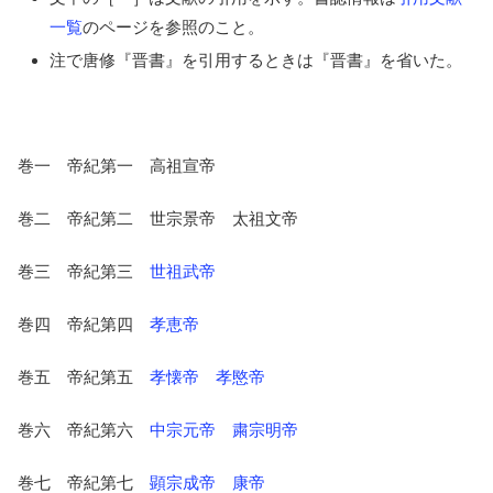
一覧
のページを参照のこと。
注で唐修『晋書』を引用するときは『晋書』を省いた。
巻一 帝紀第一 高祖宣帝
巻二 帝紀第二 世宗景帝 太祖文帝
巻三 帝紀第三
世祖武帝
巻四 帝紀第四
孝恵帝
巻五 帝紀第五
孝懐帝
孝愍帝
巻六 帝紀第六
中宗元帝
粛宗明帝
巻七 帝紀第七
顕宗成帝 康帝