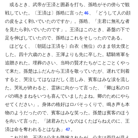
或るとき、武帝が王済と囲碁を打ち、孫晧がその傍らで観
戦していた。〔王済は〕孫晧に言った
、「どうして人の顔
46
の皮をよく剥いでいたのですか」。孫晧、「主君に無礼な者
を見たら剥いでいたのです」。王済はこのとき、碁盤の下で
足を伸ばしていたので、孫晧はこれをそしったのである。
ほどなく、〔朝廷は王済を〕白衣（無位）のまま領太僕と
した。四十六歳のとき、王渾よりも先に卒した。驃騎将軍を
追贈された。埋葬のさい、当時の賢才たちがことごとくやっ
て来た。孫楚はふだんから王済を敬っていたが、遅れて到着
すると、哭泣してはなはだしく悲しみ、賓客はみな涙を流し
た。哭礼が終わると、霊牀に向かって言った、「卿は私のロ
バの鳴きまねをいつも喜んでいましたよね。卿のためにやら
せてください」。身体の格好はロバそっくりで、鳴き声も本
物のようだったので、賓客はみな笑った。孫楚は賓客のほう
を向いて言った、「諸君みたいなのはくたばらねえのに、王
済は命を奪われるとはなあ」
。
47
これ以前、王済は公主を降嫁されたが、公主は両目が見え