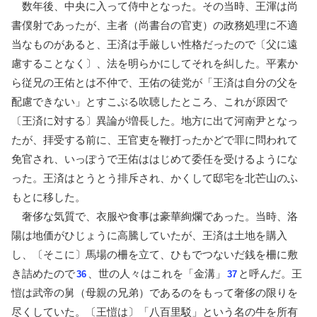
数年後、中央に入って侍中となった。その当時、王渾は尚
書僕射であったが、主者（尚書台の官吏）の政務処理に不適
当なものがあると、王済は手厳しい性格だったので〔父に遠
慮することなく〕、法を明らかにしてそれを糾した。平素か
ら従兄の王佑とは不仲で、王佑の徒党が「王済は自分の父を
配慮できない」とすこぶる吹聴したところ、これが原因で
〔王済に対する〕異論が増長した。地方に出て河南尹となっ
たが、拝受する前に、王官吏を鞭打ったかどで罪に問われて
免官され、いっぽうで王佑ははじめて委任を受けるようにな
った。王済はとうとう排斥され、かくして邸宅を北芒山のふ
もとに移した。
奢侈な気質で、衣服や食事は豪華絢爛であった。当時、洛
陽は地価がひじょうに高騰していたが、王済は土地を購入
し、〔そこに〕馬場の柵を立て、ひもでつないだ銭を柵に敷
き詰めたので
、世の人々はこれを「金溝」
と呼んだ。王
36
37
愷は武帝の舅（母親の兄弟）であるのをもって奢侈の限りを
尽くしていた。〔王愷は〕「八百里駁」という名の牛を所有