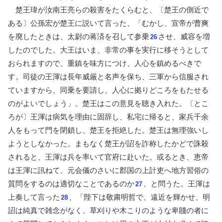
楚王瑋が汝南王亮らの殺害をたくらむと、〔楚王の側近で
ある〕公孫宏が楚王に説いて言った、「むかし、宣帝が曹爽
を廃したときは、太尉の蒋済を召して参乗
させ、威容を増
26
したのでした。大王はいま、非常の事を実行に移そうとして
おられますので、重鎮を味方につけ、人心を鎮めるべきで
す。司徒の王渾は長年威厳と名声を保ち、三軍から信服され
ていますから、同乗を要請し、人心に拠りどころをもたせる
のがよいでしょう」。楚王はこの意見を聴き入れた。〔とこ
ろが〕王渾は病気を理由に固辞し、私宅に帰ると、家兵千余
人をもって門を閉鎖し、楚王を拒絶した。楚王は無理強いし
ようとしなかった。まもなく楚王が詔を詐称したかどで誅殺
されると、王渾は兵を率いて官府に赴いた。或るとき、恵帝
は王渾に訊ねて、元会儀のさいに郡国の上計吏へ地方習俗の
質問をするのは適切なことであるのか
、と問うた。王渾は
27
上奏して言った
、「陛下は敬粛明哲で、遠近を輝かせ、明
28
詔は純真で雑念がなく、草刈りや木こりのような卑賤の者に