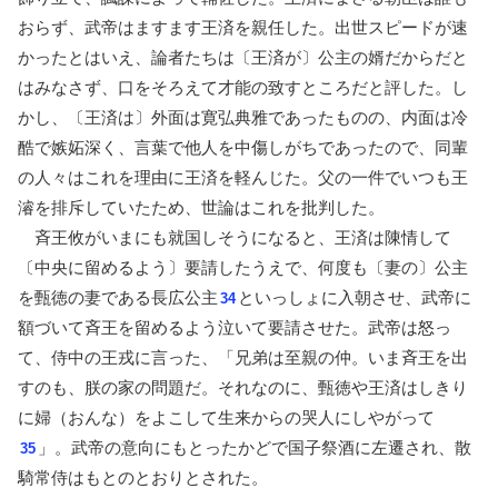
おらず、武帝はますます王済を親任した。出世スピードが速
かったとはいえ、論者たちは〔王済が〕公主の婿だからだと
はみなさず、口をそろえて才能の致すところだと評した。し
かし、〔王済は〕外面は寛弘典雅であったものの、内面は冷
酷で嫉妬深く、言葉で他人を中傷しがちであったので、同輩
の人々はこれを理由に王済を軽んじた。父の一件でいつも王
濬を排斥していたため、世論はこれを批判した。
斉王攸がいまにも就国しそうになると、王済は陳情して
〔中央に留めるよう〕要請したうえで、何度も〔妻の〕公主
を甄徳の妻である長広公主
といっしょに入朝させ、武帝に
34
額づいて斉王を留めるよう泣いて要請させた。武帝は怒っ
て、侍中の王戎に言った、「兄弟は至親の仲。いま斉王を出
すのも、朕の家の問題だ。それなのに、甄徳や王済はしきり
に婦（おんな）をよこして生来からの哭人にしやがって
」。武帝の意向にもとったかどで国子祭酒に左遷され、散
35
騎常侍はもとのとおりとされた。