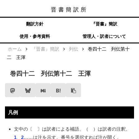
晋書簡訳所
晋書簡訳所
メニュー
検索
翻訳方針
『晋書』簡訳
使用・参考資料
管理人・訳者について
ホーム
『晋書』簡訳
列伝
巻四十二 列伝第十
二 王渾
巻四十二 列伝第十二 王渾
凡例
文中の〔 〕は訳者による補語、（ ）は訳者の注釈、
1
、
2
……
は注を示す。番号を選択すれば注が開く。