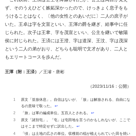
ず、そのうえひどく嫉妬深かったので、けっきょく息子をも
うけることはなく、〔他の女性とのあいだに〕二人の庶子が
いた。王卓は字を文宣といい、王渾の爵を継ぎ、給事中に任
じられた。次子は王聿、字を茂宣といい、公主を継いで敏陽
侯に封じられた。王済には王澄、字は道深、王汶、字は茂深
という二人の弟がおり、どちらも聡明で文才があり、二人と
もエリートコースを歩んだ。
王渾（附：王済）
／王濬・唐彬
（2023/11/16：公開）
1
原文「並放休息」。自信はないが、「放」は解放される、自由にな
るの意味で取った。
↩︎
2
「旅」は軍の編成単位。五百人とされる。
↩︎
3
原文「諸別屯」。「屯」は屯田地を言うのかもしれないが、ここで
はそこまで特定せずに訳出した。
↩︎
4
「頃」は土地の広さの単位。収穫前の稲が植えられていた田を焼い