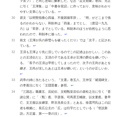
ヲ宣ブ）」と同じ意味に解釈した。なお『芸文類聚』巻四、元正
に引く「王渾集」は「中書令宣詔」に作っており、意味がわかり
やすい文章になっている。
↩︎
30
原文「以明聖指垂心四遠、不復因循常辞」。「明」がどこまで係
るのかわからない。和刻本は「四遠」までとし、［渡辺一九九
六］は「常辞」までとしている。和刻本のほうが自然なように思
われたので、和刻本に倣った。
↩︎
31
前文（王渾が呉の薛瑩らを破ったくだり）では「次子」と記され
ている。
↩︎
32
王済も王渾より先に没しているのでこの記述はおかしい。このあ
との王済伝だと、王済の子である王卓が王渾の爵位を継いでい
る。「長子の王済は早世してしまったので、次子の王尚があとを
継ぎ、王尚が没したあとは王卓が継いだ」というのが正しいか。
↩︎
33
武帝の姉に当たるという。『文選』巻五八、王仲宝「褚淵碑文」
の李善注に引く「王隠晋書」参照。
↩︎
34
『三国志』魏書五、后妃伝、文昭甄皇后伝の裴松之注に引く「晋
諸公賛」に「〔甄〕悳、字彦孫。司馬景王輔政、以女妻悳。妻早
亡、文王復以女継室、即京兆長公主」とある。徐震堮氏はこの記
述を根拠に、長広公主の「広」は衍字だとしている（『世説新
語』方正篇、第一一章の注）。
↩︎