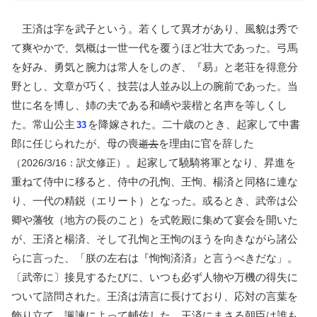
王済は字を武子という。若くして異才があり、風貌は秀で
て爽やかで、気概は一世一代を覆うほど壮大であった。弓馬
を好み、勇気と腕力は常人をしのぎ、『易』と老荘を得意分
野とし、文章が巧く、技芸は人並み以上の腕前であった。当
世に名を博し、姉の夫である和嶠や裴楷と名声を等しくし
た。常山公主
を降嫁された。二十歳のとき、起家して中書
33
郎に任じられたが、母の喪
を理由に官を辞した
逝去
。起家して驍騎将軍となり、昇進を
（2026/3/16：訳文修正）
重ねて侍中に移ると、侍中の孔恂、王恂、楊済と同格に連な
り、一代の精鋭（エリート）となった。或るとき、武帝は公
卿や藩牧（地方の長のこと）を式乾殿に集めて宴会を開いた
が、王済と楊済、そして孔恂と王恂のほうを向きながら諸公
らに言った、「朕の左右は『恂恂済済』と言うべきだな」。
〔武帝に〕接見するたびに、いつも必ず人物や万機の得失に
ついて諮問された。王済は清言に長けており、応対の言葉を
飾り立て、諷諫によって輔佐した。王済にまさる朝臣は誰も