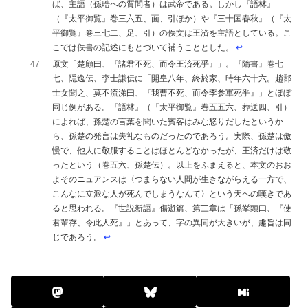
ば、主語（孫晧への質問者）は武帝である。しかし『語林』
（『太平御覧』巻三六五、面、引ほか）や『三十国春秋』（『太
平御覧』巻三七二、足、引）の佚文は王済を主語としている。こ
こでは佚書の記述にもとづいて補うこととした。
↩︎
47
原文「楚顧曰、『諸君不死、而令王済死乎』」。『隋書』巻七
七、隠逸伝、李士謙伝に「開皇八年、終於家、時年六十六。趙郡
士女聞之、莫不流涕曰、『我曹不死、而令李参軍死乎』」とほぼ
同じ例がある。『語林』（『太平御覧』巻五五六、葬送四、引）
によれば、孫楚の言葉を聞いた賓客はみな怒りだしたというか
ら、孫楚の発言は失礼なものだったのであろう。実際、孫楚は傲
慢で、他人に敬服することはほとんどなかったが、王済だけは敬
ったという（巻五六、孫楚伝）。以上をふまえると、本文のおお
よそのニュアンスは〈つまらない人間が生きながらえる一方で、
こんなに立派な人が死んでしまうなんて〉という天への嘆きであ
ると思われる。『世説新語』傷逝篇、第三章は「孫挙頭曰、『使
君輩存、令此人死』」とあって、字の異同が大きいが、趣旨は同
じであろう。
↩︎