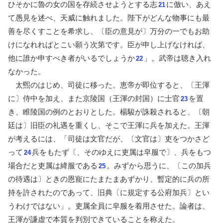
ひそかに魯の女の国を存続させようとする志
に倣い、あえ
21
て愚見を述べ、天威に触れました。陛下がどんな物事にも最
善を尽くすことを希求し、〔臣の意見が〕万分の一でもお助
けになれればとこい願う次第です。臣が申し上げなければ、
他に誰か申すべき者がいるでしょうか
」。武帝は聴き入れ
22
なかった。
太煕のはじめ、司徒に移った。恵帝が即位すると、〔王渾
に〕侍中を加え、また京陵国（王渾の封国）に士官
を置
23
き、睢陵国の例のとおりとした。楊駿が誅殺されると、〔朝
廷は〕旧臣の礼遇を重くし、そこで王渾に兵を加えた。王渾
が考えるには、「司徒は文官だが、〔文官は〕吏をつかさど
って
兵をもたず〔、そのゆえに吏属は皁服で〕、兵をもつ
24
場合だと吏属は絳服である
。みずから思うに、〔この加兵
25
の待遇は〕ときの恩寵にたまたまあずかり、暫定的に兵の所
持を許されたのであって、旧典〔に規定する公府加兵〕とい
うわけではない」。吏属全員に皁服を着用させた。論者は、
王渾が謙虚で本質を判別できていることを称えた。