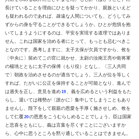
長けていることを理由にひとを疑ってかかり、親族といえど
も疑われるのであれば、疎遠な人間についても、どうしてみ
ずからの身を守ることができるでしょうか。ひとが危惧を抱
いてしまうようにするのは、平安を実現する道理ではありま
せん。これは国家を治める者にとって、もっとも忌むべきこ
となのです。愚考しますに、太子太保が欠員ですから、攸を
〔中央に〕留めてこの官に就かせ、太尉の汝南王亮や衛将軍
の楊珧とともに太子の保傅（もり役）となし、〔三人共同
で〕朝政を治めさせるのが適当でしょう。三人が位を等しく
すれば、たがいに公正を保持することが可能となり、進んで
は過失を正し、意見を進め
、義を広めるという利益をもた
19
らし、退いては権勢が〔誰かに〕集中してしまうこともあり
ませんし、陛下をして親親の恩愛を手厚く施させしめ、攸を
して仁覆
の恩恵をこうむらしめることでしょう。臣は国家
20
と悲喜をともにし、義は言葉を尽くすことにございますか
ら、心中に思うところを黙り通していることはできません。