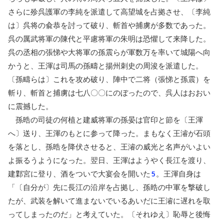
さらに殄呉護軍の李純を派遣して高望城を占拠させ、〔李純
は〕呉将の兪恭を討って破り、斬首や捕虜が多数であった。
呉の厲武将軍の陳代と平慮将軍の朱明は恐懼して来降した。
呉の丞相の張悌や大将軍の孫震らが軍数万を率いて城陽へ向
かうと、王渾は司馬の孫疇と揚州刺史の周浚を派遣した。
〔孫疇らは〕これを攻め破り、陣中で二将（張悌と孫震）を
斬り、斬首と捕虜は七八〇〇にのぼったので、呉人はおおい
に震撼した。
孫晧の司徒の何植と建威将軍の孫晏は官印と節を〔王渾
へ〕送り、王渾のもとに参って降った。まもなく王濬が石頭
を落とし、孫晧を降伏させると、王濬の威光と名声がいよい
よ振るうようになった。翌日、王渾はようやく長江を渡り、
建鄴宮に登り、酒をついで大宴会を開いた
。王渾自身は
5
「〔自分が〕先に長江の沿岸を占拠し、孫晧の中軍を撃破し
たが、武装を解いて進まないでいるあいだに王濬に遅れを取
ってしまったのだ」と考えていた。〔それゆえ〕恥辱と後悔