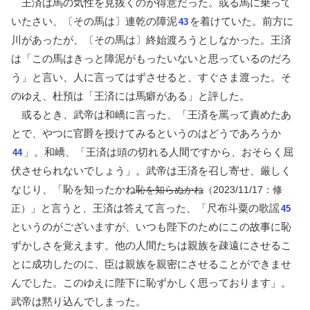
王済は馬の気性を見抜くのが得意だった。或る馬に乗って
いたさい、〔その馬は〕連乾の障泥
を着けていた。前方に
43
川があったが、〔その馬は〕終始渡ろうとしなかった。王済
は「この馬はきっと障泥がもったいないと思っているのだろ
う」と言い、人に言ってはずさせると、すぐさま渡った。そ
のゆえ、杜預は「王済には馬癖がある」と評した。
或るとき、武帝は和嶠に言った、「王済を罵って責めたあ
とで、やつに官爵を授けてみるというのはどうであろうか
」。和嶠、「王済は頭の切れる人間ですから、おそらく屈
44
伏させられないでしょう」。武帝は王済を召し寄せ、厳しく
なじり、「恥を知ったかね
恥を知らぬかね
（2023/11/17：修
」と言うと、王済は答えて言った、「尺布斗粟の歌謡
正）
45
というのがございますが、いつも陛下のためにこの故事に恥
ずかしさを覚えます。他の人間たちは親族を疎遠にさせるこ
とに成功したのに、臣は親族を親密にさせることができませ
んでした。このゆえに陛下に恥ずかしく思っております」。
武帝は黙り込んでしまった。