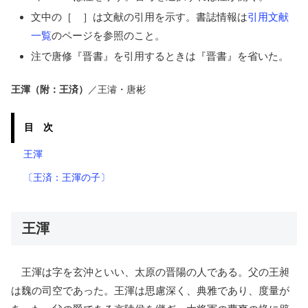
文中の［ ］は文献の引用を示す。書誌情報は
引用文献
一覧
のページを参照のこと。
注で唐修『晋書』を引用するときは『晋書』を省いた。
王渾（附：王済）
／王濬・唐彬
目 次
王渾
〔王済：王渾の子〕
王渾
王渾は字を玄沖といい、太原の晋陽の人である。父の王昶
は魏の司空であった。王渾は思慮深く、典雅であり、度量が