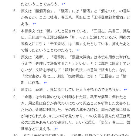
たということであろう。
↩︎
5
原文は「釃酒高会」。「釃酒」には「清酒」と「酒をつぐ」の意味
があるが、ここは後者。巻五八、周処伝に「王渾登建鄴宮釃酒」と
ある。
↩︎
6
本伝前文では「斬」ったと記されている。『三国志』呉書三、孫晧
伝、天紀四年も王渾は張悌を「斬」ったと記述しているが、同条の
裴松之注に引く「干宝晋紀」は「獲」えたとしている。捕えたあと
で斬ったということなのだろう。
↩︎
7
原文は「処断」。『漢辞海』『漢語大詞典』は本伝を用例に挙げた
うえで「処理して決断すること」といい、とくに裁判に限定してい
ないが、文脈を考慮して「裁判の判決」の意味で訳出した。なお
『北堂書鈔』巻七二、刺史「撫循羈旅」に引く「王晋書」は「情
断」に作る。
↩︎
8
原文は「羇旅」。呉に流亡していた人々を指すのであろうか。
↩︎
9
「金縢」は金属製のひもで封印された箱。武王が病気に倒れたと
き、周公旦は自分が身代わりになって死ぬことを祈願した文書をし
たため、金縢に封印した。その後の成王の時代、周公の忠誠に疑念
が向けられたさいにこの箱が見つかり、中の文書を読んだ成王は周
公の忠義をあらためて確信した、という説話。『史記』巻三三、魯
世家などに見える。
↩︎
10
原文「光述文武仁聖之徳」。『尚書』諸篇のことを指すのだろか