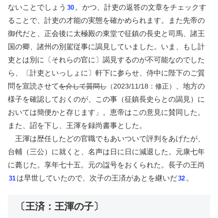
ないことでしょう
。かつ、計吏の返答の文章をチェックす
30
ることで、計吏の才能の実態を確かめられます。また先帝の
御代だと、正会後に太極殿の東堂で征鎮の長史と司馬、諸王
国の卿、諸州の別駕従事に謁見していました。いま、もし計
吏とは別に〔それらの官に〕謁見するのが不可能なのでした
ら、〔計吏といっしょに〕軒下に参らせ、侍中に陛下のご質
問を宣読させて
、地方の
を介して質問し
（2023/11/18：修正）
様子を確認しておくのが、この事（征鎮長史らとの謁見）に
おいては簡便かと存じます」。恵帝はこの意見に賛同した。
また、詔を下し、王渾を録尚書事とした。
王渾は歴任したどの官職でもあいついで評判をあげたが、
台輔（三公）に就くと、名声は日に日に減退した。元康七年
に薨じた。享年七十五。元の諡号をおくられた。長子の王尚
は早世していたので、次子の王済があとを継いだ
。
31
32
〔王済：王渾の子〕