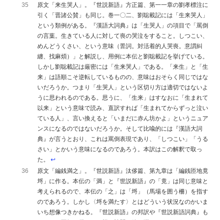
35
原文「来生哭人」。『世説新語』方正篇、第一一章の劉孝標注に
引く「晋諸公賛」も同じ。巻一〇二、劉聡載記には「生来哭人」
という類例がある。『漢語大詞典』は「生哭人」の項目で「罵倒
の言葉。生きている人に対して喪の哭泣をすること。しつこい、
めんどうくさい、という意味（詈詞。対活着的人哭喪。意謂糾
纏、找麻煩）」と解説し、用例に本伝と劉聡載記を挙げている。
しかし劉聡載記は厳密には「生来哭人」である。「来生」と「生
来」は語順こそ逆転しているものの、意味はおそらく同じではな
いだろうか。つまり「生哭人」という区切り方は適切ではないよ
うに思われるのである。思うに、「生来」はすなおに「生まれて
以来」という意味で読み、直訳すれば「生まれてからずっと泣い
ている人」、言い換えると「いまだに赤ん坊かよ」というニュア
ンスになるのではないだろうか。そして比喩的には『漢語大詞
典』が言うとおり、これは罵倒表現であり、「しつこい」「うる
さい」とかいう意味になるのであろう。本訳はこの解釈で取っ
た。
↩︎
36
原文「編銭満之」。『世説新語』汰侈篇、第九章は「編銭匝地竟
埒」に作る。本伝の「満」と『世説新語』の「竟」は同じ意味と
考えられるので、本伝の「之」は「埒」（馬場を囲う柵）を指す
のであろう。しかし〈埒を満たす〉とはどういう状況なのかいま
いち想像つきかねる。『世説新語』の邦訳や『世説新語詞典』も