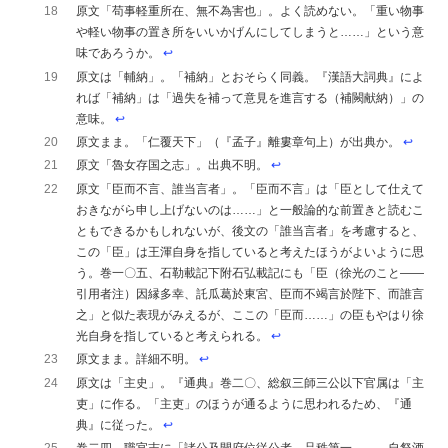
18
原文「苟事軽重所在、無不為害也」。よく読めない。「重い物事
や軽い物事の置き所をいいかげんにしてしまうと……」という意
味であろうか。
↩︎
19
原文は「輔納」。「補納」とおそらく同義。『漢語大詞典』によ
れば「補納」は「過失を補って意見を進言する（補闕献納）」の
意味。
↩︎
20
原文まま。「仁覆天下」（『孟子』離婁章句上）が出典か。
↩︎
21
原文「魯女存国之志」。出典不明。
↩︎
22
原文「臣而不言、誰当言者」。「臣而不言」は「臣として仕えて
おきながら申し上げないのは……」と一般論的な前置きと読むこ
ともできるかもしれないが、後文の「誰当言者」を考慮すると、
この「臣」は王渾自身を指していると考えたほうがよいように思
う。巻一〇五、石勒載記下附石弘載記にも「臣（徐光のこと――
引用者注）因縁多幸、託瓜葛於東宮、臣而不竭言於陛下、而誰言
之」と似た表現がみえるが、ここの「臣而……」の臣もやはり徐
光自身を指していると考えられる。
↩︎
23
原文まま。詳細不明。
↩︎
24
原文は「主史」。『通典』巻二〇、総叙三師三公以下官属は「主
吏」に作る。「主吏」のほうが通るように思われるため、『通
典』に従った。
↩︎
25
巻二四、職官志に「諸公及開府位従公者、品秩第一。……自祭酒