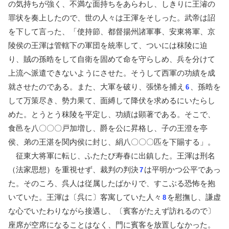
の気持ちが強く、不満な面持ちをあらわし、しきりに王濬の
罪状を奏上したので、世の人々は王渾をそしった。武帝は詔
を下して言った、「使持節、都督揚州諸軍事、安東将軍、京
陵侯の王渾は管轄下の軍団を統率して、ついには秣陵に迫
り、賊の孫晧をして自衛を固めて命を守らしめ、兵を分けて
上流へ派遣できないようにさせた。そうして西軍の功績を成
就させたのである。また、大軍を破り、張悌を捕え
、孫晧を
6
して万策尽き、勢力果て、面縛して降伏を求めるにいたらし
めた。とうとう秣陵を平定し、功績は顕著である。そこで、
食邑を八〇〇〇戸加増し、爵を公に昇格し、子の王澄を亭
侯、弟の王湛を関内侯に封じ、絹八〇〇〇匹を下賜する」。
征東大将軍に転じ、ふたたび寿春に出鎮した。王渾は刑名
（法家思想）を重視せず、裁判の判決
は平明かつ公平であっ
7
た。そのころ、呉人は従属したばかりで、すこぶる恐怖を抱
いていた。王渾は〔呉に〕客寓していた人々
を慰撫し、謙虚
8
な心でいたわりながら接遇し、〔賓客がたえず訪れるので〕
座席が空席になることはなく、門に賓客を放置しなかった。