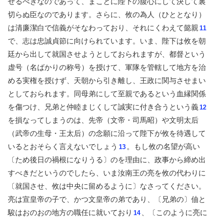
せるべきなのであって、まことに陛下の腹心にして決して裏
切らぬ臣なのであります。さらに、攸の為人（ひととなり）
は清廉潔白で信義がそなわっており、それにくわえて懿親
11
で、志は忠誠貞節に向けられています。いま、陛下は攸を朝
廷から出して就国させようとしておられますが、都督という
虚号（名ばかりの称号）を授けて、軍隊を管轄して地方を治
める実権を授けず、天朝から引き離し、王政に関与させまい
としておられます。同母弟にして至親であるという血縁関係
を傷つけ、兄弟と仲睦まじくして誠実に付き合うという義
12
を損なってしまうのは、先帝（文帝・司馬昭）や文明太后
（武帝の生母・王太后）の念願に沿って陛下が攸を待遇して
いるとおそらく言えないでしょう
。もし攸の名望が高い
13
〔ため後日の禍根になりうる〕のを理由に、政事から締め出
すべきだというのでしたら、いま汝南王の亮を攸の代わりに
〔就国させ、攸は中央に留めるように〕なさってください。
亮は宣皇帝の子で、かつ文皇帝の弟であり、〔兄弟の〕伷と
駿はおのおの地方の職任に就いており
、〔このように亮に
14