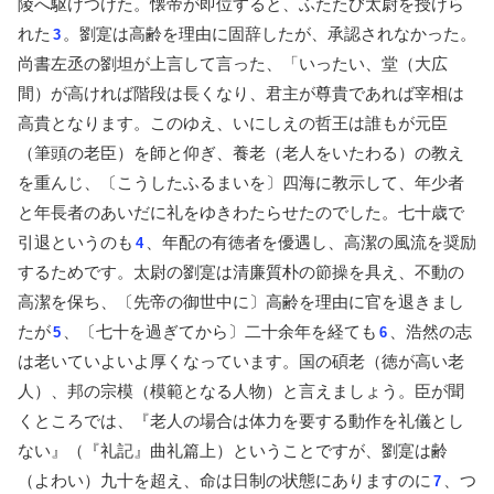
陵へ駆けつけた。懐帝が即位すると、ふたたび太尉を授けら
れた
。劉寔は高齢を理由に固辞したが、承認されなかった。
3
尚書左丞の劉坦が上言して言った、「いったい、堂（大広
間）が高ければ階段は長くなり、君主が尊貴であれば宰相は
高貴となります。このゆえ、いにしえの哲王は誰もが元臣
（筆頭の老臣）を師と仰ぎ、養老（老人をいたわる）の教え
を重んじ、〔こうしたふるまいを〕四海に教示して、年少者
と年長者のあいだに礼をゆきわたらせたのでした。七十歳で
引退というのも
、年配の有徳者を優遇し、高潔の風流を奨励
4
するためです。太尉の劉寔は清廉質朴の節操を具え、不動の
高潔を保ち、〔先帝の御世中に〕高齢を理由に官を退きまし
たが
、〔七十を過ぎてから〕二十余年を経ても
、浩然の志
5
6
は老いていよいよ厚くなっています。国の碩老（徳が高い老
人）、邦の宗模（模範となる人物）と言えましょう。臣が聞
くところでは、『老人の場合は体力を要する動作を礼儀とし
ない』（『礼記』曲礼篇上）ということですが、劉寔は齢
（よわい）九十を超え、命は日制の状態にありますのに
、つ
7