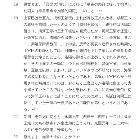
19
原文まま。『漢語大詞典』によれば「皇帝の勅命に従って拘禁し
た囚人（奉皇帝命令拘禁的囚犯）」のこと。
↩︎
20
上官巳は巻五九、成都王穎伝によれば長沙王乂の故将。成都王へ
の親征を首唱した一人のようで（成都王穎伝）、親征時は洛陽に
留まり、清河王覃の皇太子復位を画策したが、河間王顒が派遣し
た張方に敗れ、洛陽から出奔したという（巻六〇、張方伝、巻六
一、周浚伝附周馥伝）。その後、恵帝が長安へ連行された時期の
上官巳の動静としては、河間王が矯詔を下して羊庶人の賜死を洛
陽留台に命じたところ、洛陽の劉暾らが上奏してそれを諫めた
が、その上奏文の一節に「今上官巳犯闕称兵、焚焼宮省、百姓諠
駭、宜鎮之以静」とあり、詳しいいきさつは不明なものの、洛陽
で武装活動をおこなっていたようである。高誕が上官巳らから登
用された時期というのは、おそらく上官巳らが洛陽に留まって力
を握っていたころではないかと思われる。のちに高光が恵帝に従
って河間王のもとに赴くことになったのに対し、高誕は河間王に
反目していた一派の一員であった可能性が高いというわけであ
る。
↩︎
21
巻四、恵帝紀に従うと、永興元年（西暦三〇四年）十二月に豫章
王熾（のちの懐帝）が皇太弟に立てられ、光煕元年（三〇六年）
六月に恵帝が洛陽に帰還した。
↩︎
22
原文まま。光禄大夫のことか？
↩︎