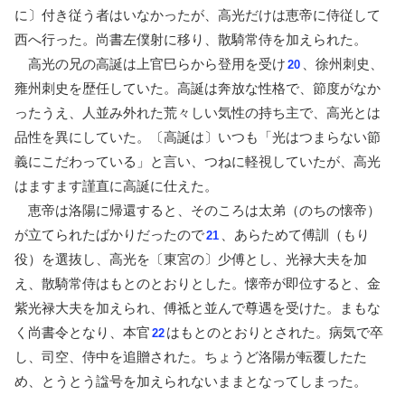
に〕付き従う者はいなかったが、高光だけは恵帝に侍従して
西へ行った。尚書左僕射に移り、散騎常侍を加えられた。
高光の兄の高誕は上官巳らから登用を受け
、徐州刺史、
20
雍州刺史を歴任していた。高誕は奔放な性格で、節度がなか
ったうえ、人並み外れた荒々しい気性の持ち主で、高光とは
品性を異にしていた。〔高誕は〕いつも「光はつまらない節
義にこだわっている」と言い、つねに軽視していたが、高光
はますます謹直に高誕に仕えた。
恵帝は洛陽に帰還すると、そのころは太弟（のちの懐帝）
が立てられたばかりだったので
、あらためて傅訓（もり
21
役）を選抜し、高光を〔東宮の〕少傅とし、光禄大夫を加
え、散騎常侍はもとのとおりとした。懐帝が即位すると、金
紫光禄大夫を加えられ、傅祗と並んで尊遇を受けた。まもな
く尚書令となり、本官
はもとのとおりとされた。病気で卒
22
し、司空、侍中を追贈された。ちょうど洛陽が転覆したた
め、とうとう諡号を加えられないままとなってしまった。