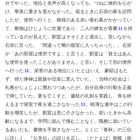
分でやった。地位と名声が高くなっても、つねに倹約を心が
け、華美に重きを置かなかった。或るときに石崇の家を訪問
したが、便所へ行くと、模様のある赤い垂れ幕がかかってい
て、敷物はひじょうに壮麗であり、二人の婢女が香嚢
を持
11
っているのが見えた。劉寔はそそくさと退出し、笑いながら
石崇に言った、「間違って卿の寝室に入っちゃった」。石崇
が「あの部屋は便所ですよ」と言うと、劉寔は「貧士はあん
な便所を使ったことがありません」と言い、そして別の便所
へ行った
。栄誉のある地位にいたとはいえ、豪邸はもた
12
ず、得た俸禄は親族や旧友に恵んでいた。〔当時の社会は〕
礼教がじょじょに廃れつつあったが、自分自身の行動を正義
で律していた。妻を亡くすと、廬杖の礼制を実践し、喪を終
えるまで寝室で夜を過ごさなかった
。軽薄な連中はこの行
13
動を嘲笑したが、劉寔は意に介さなかった。若いときから高
齢になるまで、学問に励んで倦むことなく、職務に就いてい
るあいだも、書物を手放さなかった。とくに『春秋』の三伝
に詳しく、『公羊伝』の誤りを正し、〔たとえば〕衛輒（衛