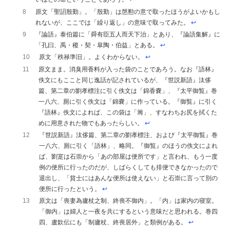
8
原文「聖詔殷勤」。「殷勤」は慇懃の意で取ったほうがよいかもし
れないが、ここでは「繰り返し」の意味で取ってみた。
↩︎
9
『論語』泰伯篇に「舜有臣五人而天下治」とあり、『論語集解』に
「孔曰、禹・稷・契・皐陶・伯益」とある。
↩︎
10
原文「秩禄準旧」。よくわからない。
↩︎
11
原文まま。消臭用香料が入った袋のことであろう。なお『語林』
佚文にもここと同じ逸話が記されているが、『世説新語』汰侈
篇、第二章の劉孝標注に引く佚文は「錦香嚢」、『太平御覧』巻
一八六、厠に引く佚文は「錦嚢」に作っている。『御覧』に引く
『語林』佚文によれば、この袋は「籌」、すなわちお尻を拭くた
めに用意された物でもあったらしい。
↩︎
12
『世説新語』汰侈篇、第二章の劉孝標注、および『太平御覧』巻
一八六、厠に引く「語林」、略同。『御覧』のほうの佚文によれ
ば、劉寔は石崇から「あの部屋は便所です」と言われ、もう一度
例の便所に行ったのだが、しばらくしても排便できなかったので
退出し、「貧士にはあんな便所は使えない」と石崇に言って別の
便所に行ったという。
↩︎
13
原文は「喪妻為廬杖之制、終喪不御内」。「内」は家内の寝室。
「御内」は婦人と一夜を共にするという意味だと思われる。巻四
四、盧欽伝にも「制廬杖、終喪居外」と類例がある。
↩︎