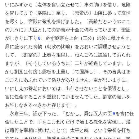
いにみずから〔老体を奮い立たせて〕車の助けを借り、危険
を冒してまで〔洛陽に〕至り、〔恵帝の〕山陵に参って哀悼
を尽くし、宮殿に敬礼を捧げました。〔高齢だというのにこ
のように〕大臣としての節義が十全に備わっています。聖詔
がしきりに下り
、必ず劉寔を上台（三公）の位に就けさせ、
8
鼎に盛られた食物（朝政の比喩）をおおいに調理させようと
して、〔劉寔の〕上奏を拒絶し、ねんごろに説諭しておられ
ますが、〔そうしているうちに〕二年が経過しています。し
かし劉寔は何度も露板を上呈し〔て固辞し〕、その言葉はま
ごころにあふれていて偽りがありません。臣が思いますに、
いにしえの養老においては、出仕させないことを優遇とし、
官に任命することを重視していませんでした。劉寔の願いを
お許しなさるべきかと存じます」。
永嘉三年、詔が下った、「むかし、舜は五人の臣
を官に任
9
命したことで、手をこまねくだけで治まる教化を実現し、漢
は蕭何を宰相に就けたことで、太平と統一という栄誉を打ち
立てた。それゆえ、隆盛を当時にあまねくゆきわたらせ、繁