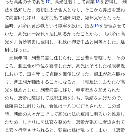
った高柔の子である
。高光は若くして家業
を習得し、刑
17
18
法を熟知した。最初は太子舎人となり、そこから昇進を重ね
て尚書郎に移り、地方に出て幽州刺史、潁州太守となった。
当時、武帝は黄沙獄という獄牢を設け、詔囚
を管理させて
19
いた。高光は一家代々法に明るかったことから、〔武帝は高
光を〕黄沙御史に登用し、礼秩は御史中丞と同等とした。廷
尉に移った。
元康年間、列曹尚書に任じられ、三公曹を管轄した。その
ころ、趙王倫が帝位を簒奪したが、高光はそうした極限状況
において、道を守って貞節を無傷に保った。趙王が死を賜わ
り、斉王冏が輔政することになると、〔朝廷は〕ふたたび高
光を廷尉とした。列曹尚書に移り、奉車都尉を加えられた。
のち、恵帝に随従して成都王穎を討ち、功績をあげたので、
延陵県公に封じられ、食邑は一八〇〇戸とされた。この当
時、朝廷の人々がこぞって高光は法の運用に明るいと推薦し
たため、しきりに司法官を務めた。恵帝が張方に脅迫されて
長安へ行幸させられると、朝臣は逃げ散ってしまい、〔恵帝