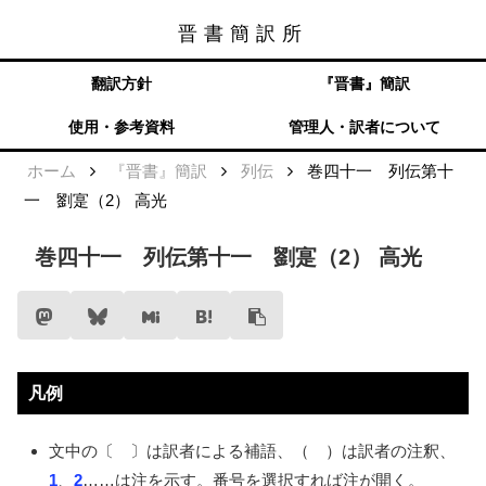
晋書簡訳所
晋書簡訳所
メニュー
検索
翻訳方針
『晋書』簡訳
使用・参考資料
管理人・訳者について
ホーム
『晋書』簡訳
列伝
巻四十一 列伝第十
一 劉寔（2） 高光
巻四十一 列伝第十一 劉寔（2） 高光
凡例
文中の〔 〕は訳者による補語、（ ）は訳者の注釈、
1
、
2
……
は注を示す。番号を選択すれば注が開く。