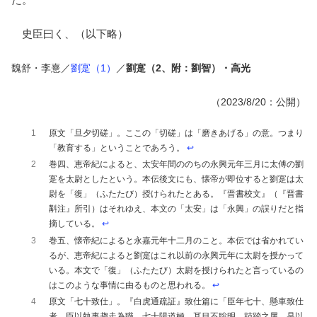
史臣曰く、（以下略）
魏舒・李憙／
劉寔（1）
／
劉寔（2、附：劉智）・高光
（2023/8/20：公開）
1
原文「旦夕切磋」。ここの「切磋」は「磨きあげる」の意。つまり
「教育する」ということであろう。
↩︎
2
巻四、恵帝紀によると、太安年間ののちの永興元年三月に太傅の劉
寔を太尉としたという。本伝後文にも、懐帝が即位すると劉寔は太
尉を「復」（ふたたび）授けられたとある。『晋書校文』（『晋書
斠注』所引）はそれゆえ、本文の「太安」は「永興」の誤りだと指
摘している。
↩︎
3
巻五、懐帝紀によると永嘉元年十二月のこと。本伝では省かれてい
るが、恵帝紀によると劉寔はこれ以前の永興元年に太尉を授かって
いる。本文で「復」（ふたたび）太尉を授けられたと言っているの
はこのような事情に由るものと思われる。
↩︎
4
原文「七十致仕」。『白虎通疏証』致仕篇に「臣年七十、懸車致仕
者、臣以執事趨走為職、七十陽道極、耳目不聡明、跂踦之属、是以