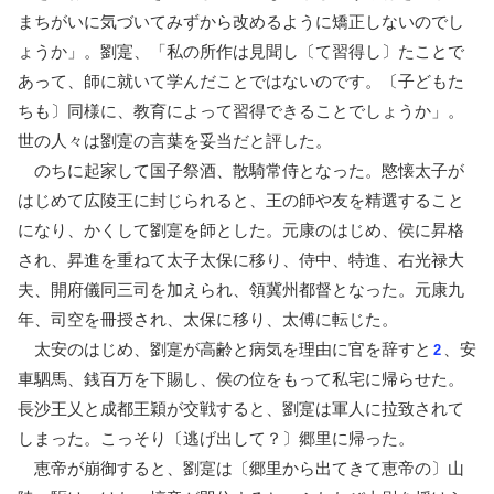
まちがいに気づいてみずから改めるように矯正しないのでし
ょうか」。劉寔、「私の所作は見聞し〔て習得し〕たことで
あって、師に就いて学んだことではないのです。〔子どもた
ちも〕同様に、教育によって習得できることでしょうか」。
世の人々は劉寔の言葉を妥当だと評した。
のちに起家して国子祭酒、散騎常侍となった。愍懐太子が
はじめて広陵王に封じられると、王の師や友を精選すること
になり、かくして劉寔を師とした。元康のはじめ、侯に昇格
され、昇進を重ねて太子太保に移り、侍中、特進、右光禄大
夫、開府儀同三司を加えられ、領冀州都督となった。元康九
年、司空を冊授され、太保に移り、太傅に転じた。
太安のはじめ、劉寔が高齢と病気を理由に官を辞すと
、安
2
車駟馬、銭百万を下賜し、侯の位をもって私宅に帰らせた。
長沙王乂と成都王穎が交戦すると、劉寔は軍人に拉致されて
しまった。こっそり〔逃げ出して？〕郷里に帰った。
恵帝が崩御すると、劉寔は〔郷里から出てきて恵帝の〕山