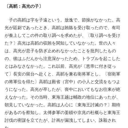
〔高韜：高光の子〕
子の高韜は字を子遠という。放逸で、節操がなかった。高
光が廷尉であったとき、高韜は賄賂を受け取ったので、有司
が奏上してこの件の取り調べを求めたが、〔取り調べを受け
た？〕高光は高韜の収賄を関知していなかった。世の人々
は、高光が息子を防ぎ止めれなかったことを批判したもの
の、彼はふだんから注意深かったため、トラブルを起こした
とはみなさなかった。これ以前、高光が〔恵帝に付き従っ
て〕長安の留台へ赴くと、高韜を兼右衛将軍とし、〔宿衛軍
の将軍位を得た〕高韜は殿省（宮中）の小人と交流をもつよ
うになった。高光が卒したが、喪中においてもなお往来が絶
えなかった。その当時、東海王越は輔政の地位にあったが、
朝見していなかった。高韜は人心に〔東海王討滅の？〕期待
があるのを察知し、太傅参軍の姜賾や京兆の杜概らと東海王
討伐の密謀を立てたが、計画が漏洩してしまい、誅殺され
た。