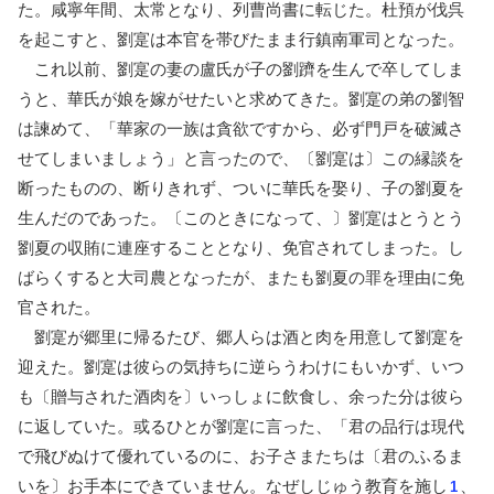
た。咸寧年間、太常となり、列曹尚書に転じた。杜預が伐呉
を起こすと、劉寔は本官を帯びたまま行鎮南軍司となった。
これ以前、劉寔の妻の盧氏が子の劉躋を生んで卒してしま
うと、華氏が娘を嫁がせたいと求めてきた。劉寔の弟の劉智
は諫めて、「華家の一族は貪欲ですから、必ず門戸を破滅さ
せてしまいましょう」と言ったので、〔劉寔は〕この縁談を
断ったものの、断りきれず、ついに華氏を娶り、子の劉夏を
生んだのであった。〔このときになって、〕劉寔はとうとう
劉夏の収賄に連座することとなり、免官されてしまった。し
ばらくすると大司農となったが、またも劉夏の罪を理由に免
官された。
劉寔が郷里に帰るたび、郷人らは酒と肉を用意して劉寔を
迎えた。劉寔は彼らの気持ちに逆らうわけにもいかず、いつ
も〔贈与された酒肉を〕いっしょに飲食し、余った分は彼ら
に返していた。或るひとが劉寔に言った、「君の品行は現代
で飛びぬけて優れているのに、お子さまたちは〔君のふるま
いを〕お手本にできていません。なぜしじゅう教育を施し
、
1