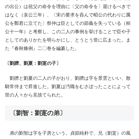
の出公）は祖父の命令を理由に〔父の命令を〕退けるべきで
はなく（哀公三年）、〔宋の要求を呑んで昭公の代わりに厲
公を鄭君に立てた〕祭仲は臣としての節義を失っている（桓
公十一年）と考察し、この二人の事例を挙げることで臣や子
としてのありかたを明らかにし、とうとう世に広まった。ま
た『春秋條例』二〇巻を編纂した。
〔劉躋、劉夏：劉寔の子〕
劉躋と劉夏の二人の子がおり、劉躋は字を景雲といい、散
騎常侍まで昇進した。劉夏は汚職をむさぼったことによって
世の人々から見捨てられた。
〔劉智：劉寔の弟〕
弟の劉智は字を子房という。貞節純朴で、兄（劉寔）の風