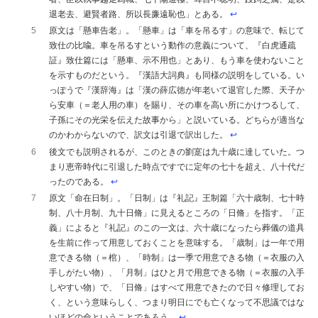
退老去、避賢者路、所以長廉遠恥也」とある。
↩︎
5
原文は「懸車告老」。「懸車」は「車を吊るす」の意味で、転じて
致仕の比喩。車を吊るすという動作の意義について、『白虎通疏
証』致仕篇には「懸車、示不用也」とあり、もう車を使わないこと
を示すものだという。『漢語大詞典』も同様の説明をしている。い
っぽうで『漢辞海』は「漢の薛広徳が年老いて退官した際、天子か
ら安車（＝老人用の車）を賜り、その車を高い所にかけつるして、
子孫にその光栄を伝えた故事から」と説いている。どちらが適当な
のかわからないので、訳文は引退で訳出した。
↩︎
6
後文でも説明されるが、このときの劉寔は九十歳に達していた。つ
まり恵帝時代に引退した時点ですでに定年の七十を超え、八十代だ
ったのである。
↩︎
7
原文「命在日制」。「日制」は『礼記』王制篇「六十歳制、七十時
制、八十月制、九十日脩」に見えるところの「日脩」を指す。「正
義」によると『礼記』のこの一文は、六十歳になったら葬儀の道具
を生前に作って用意しておくことを意味する。「歳制」は一年で用
意できる物（＝棺）、「時制」は一季で用意できる物（＝衣服の入
手しがたい物）、「月制」はひと月で用意できる物（＝衣服の入手
しやすい物）で、「日脩」はすべて用意できたので日々修理してお
く、という意味らしく、つまり明日にでも亡くなって不思議ではな
いほどの命ということであろう。
↩︎