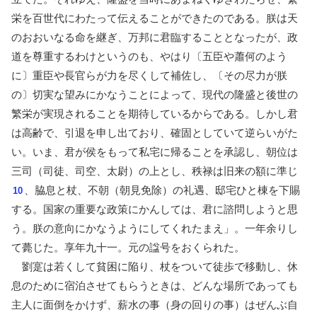
栄を百世代にわたって伝えることができたのである。朕は天
のおおいなる命を継ぎ、万邦に君臨することとなったが、政
道を尊重するわけというのも、やはり〔五臣や蕭何のよう
に〕重臣や長官らが力を尽くして補佐し、〔その尽力が朕
の〕切実な望みにかなうことによって、現代の隆盛と後世の
繁栄が実現されることを期待しているからである。しかし君
は高齢で、引退を申し出ており、確固としていて逆らいがた
い。いま、君が侯をもって私宅に帰ることを承認し、朝位は
三司（司徒、司空、太尉）の上とし、秩禄は旧来の額に準じ
、脇息と杖、不朝（朝見免除）の礼遇、邸宅ひと棟を下賜
10
する。国家の重要な政策にかんしては、君に諮問しようと思
う。朕の意向にかなうようにしてくれたまえ」。一年余りし
て薨じた。享年九十一。元の諡号をおくられた。
劉寔は若くして貧困に陥り、杖をついて徒歩で移動し、休
息のために宿泊させてもらうときは、どんな場所であっても
主人に面倒をかけず、薪水の事（身の回りの事）はぜんぶ自