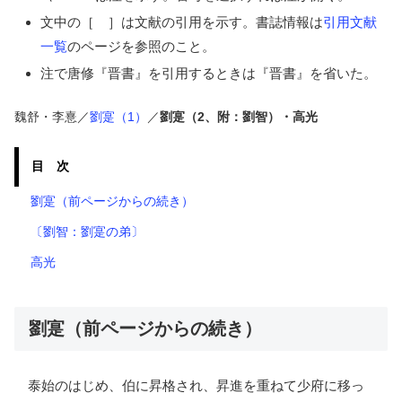
文中の［ ］は文献の引用を示す。書誌情報は
引用文献
一覧
のページを参照のこと。
注で唐修『晋書』を引用するときは『晋書』を省いた。
魏舒・李憙／
劉寔（1）
／
劉寔（2、附：劉智）・高光
目 次
劉寔（前ページからの続き）
〔劉智：劉寔の弟〕
高光
劉寔（前ページからの続き）
泰始のはじめ、伯に昇格され、昇進を重ねて少府に移っ