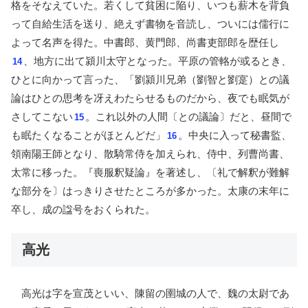
格をそなえていた。若くして貧困に陥り、いつも薪木を背負
って自給生活を送り、絶えず書物を音読し、ついには儒行に
よって名声を得た。中書郎、黄門郎、尚書吏部郎を歴任し
、地方に出て潁川太守となった。平原の管輅が或るとき、
14
ひとに向かって言った、「劉潁川兄弟（劉智と劉寔）との議
論はひとの思考を冴えわたらせるものだから、夜でも眠気が
さしてこない
。これ以外の人間〔との議論〕だと、昼間で
15
も眠たくなることがほとんどだ」
。中央に入って秘書監、
16
領南陽王師となり、散騎常侍を加えられ、侍中、列曹尚書、
太常に移った。『喪服釈疑論』を著述し、〔礼で解釈が難解
な部分を〕はっきりさせたところが多かった。太康の末年に
卒し、成の諡号をおくられた。
高光
高光は字を宣茂といい、陳留の圉城の人で、魏の太尉であ