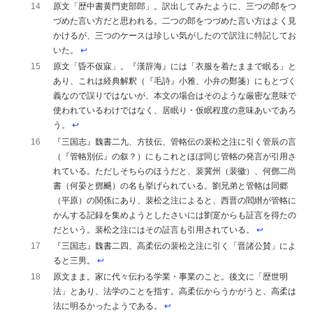
14
原文「歴中書黄門吏部郎」。訳出してみたように、三つの郎をつ
づめた言い方だと思われる。二つの郎をつづめた言い方はよく見
かけるが、三つのケースは珍しい気がしたので訳注に特記してお
いた。
↩︎
15
原文「昏不仮寐」。『漢辞海』には「衣服を着たままで眠る」と
あり、これは経典解釈（『毛詩』小雅、小弁の鄭箋）にもとづく
義なので誤りではないが、本文の場合はそのような厳密な意味で
使われているわけではなく、居眠り・仮眠程度の意味あいであろ
う。
↩︎
16
『三国志』魏書二九、方技伝、管輅伝の裴松之注に引く管辰の言
（『管輅別伝』の叙？）にもこれとほぼ同じ管輅の発言が引用さ
れている。ただしそちらのほうだと、裴冀州（裴徽）、何鄧二尚
書（何晏と鄧颺）の名も挙げられている。劉兄弟と管輅は同郷
（平原）の関係にあり、裴松之注によると、西晋の閻纉が管輅に
かんする記録を集めようとしたさいには劉寔からも証言を得たの
だという。裴松之注にはその証言も引用されている。
↩︎
17
『三国志』魏書二四、高柔伝の裴松之注に引く「晋諸公賛」によ
ると三男。
↩︎
18
原文まま。家に代々伝わる学業・事業のこと。後文に「歴世明
法」とあり、法学のことを指す。高柔伝からうかがうと、高柔は
法に明るかったようである。
↩︎