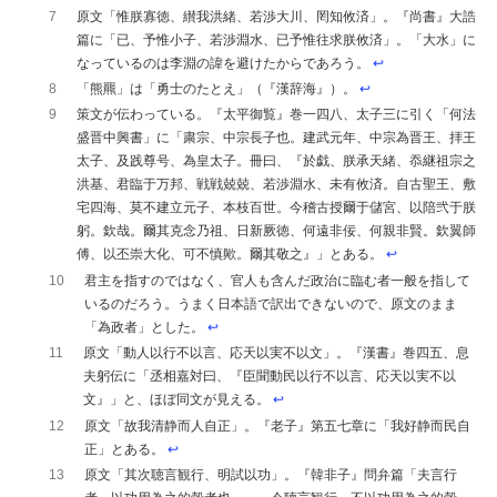
7
原文「惟朕寡徳、纉我洪緒、若渉大川、罔知攸済」。『尚書』大誥
篇に「已、予惟小子、若渉淵水、已予惟往求朕攸済」。「大水」に
なっているのは李淵の諱を避けたからであろう。
↩︎
8
「熊羆」は「勇士のたとえ」（『漢辞海』）。
↩︎
9
策文が伝わっている。『太平御覧』巻一四八、太子三に引く「何法
盛晋中興書」に「粛宗、中宗長子也。建武元年、中宗為晋王、拝王
太子、及践尊号、為皇太子。冊曰、『於戯、朕承天緒、忝継祖宗之
洪基、君臨于万邦、戦戦兢兢、若渉淵水、未有攸済。自古聖王、敷
宅四海、莫不建立元子、本枝百世。今稽古授爾于儲宮、以陪弐于朕
躬。欽哉。爾其克念乃祖、日新厥徳、何遠非佞、何親非賢。欽翼師
傅、以丕崇大化、可不慎歟。爾其敬之』」とある。
↩︎
10
君主を指すのではなく、官人も含んだ政治に臨む者一般を指して
いるのだろう。うまく日本語で訳出できないので、原文のまま
「為政者」とした。
↩︎
11
原文「動人以行不以言、応天以実不以文」。『漢書』巻四五、息
夫躬伝に「丞相嘉対曰、『臣聞動民以行不以言、応天以実不以
文』」と、ほぼ同文が見える。
↩︎
12
原文「故我清静而人自正」。『老子』第五七章に「我好静而民自
正」とある。
↩︎
13
原文「其次聴言観行、明試以功」。『韓非子』問弁篇「夫言行