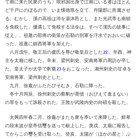
て南に来た民衆のうち〕琅邪国出身で江南にいる者はほとん
ど千戸にのぼるので、いま懐徳県を立て、丹陽郡に所属させ
る。むかし、漢の高祖は沛を湯沐邑とし、また光武帝も南頓
を免税した。優遇して免税する法令は、すべて漢氏の故事に
従え」。祖逖の部将の衛策が石勒の別軍を汴水でおおいに破
った。祖逖に鎮西将軍を加えた。
八月戊午、敬王后の虞氏を尊び敬皇后とした
。辛酉、神
22
主を太廟に移した。辛未、梁州刺史、安南将軍の周訪が卒し
た。皇太子が太学で釈奠
をおこなった。湘州刺史の甘卓を
23
安南将軍、梁州刺史とした。
九月、徐龕がふたたびそむき、石勒に降った。
冬十月丙辰、徐州刺史の蔡豹が畏愞（おびえて進まない）
の罪をもって誅殺された。王敦が武陵内史の向碩を殺した。
太興四年春二月、徐龕がまたも衆を率いて来降した。鮮卑
の段末波が皇帝信璽を送って献上した。庚戌、太廟に報告し
てからこの璽を受け取った。癸亥、太陽が〔ほかの星と〕ぶ