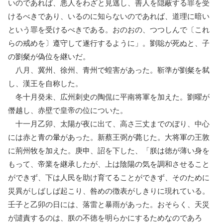
いのであれば、悪人をわざと見逃し、善人を隠蔽する罪を受
けるべきであり、いるのに知らないのであれば、道理に暗い
という罪を受けるべきである。おのおの、つつしんで〔これ
らの戒めを〕遵守して遂行するように」。劉聡が死ぬと、子
の劉粲が偽位を継いだ。
八月、冀州、徐州、青州で蝗害があった。靳準が劉粲を弑
し、漢王を自称した。
冬十月癸未、広州刺史の陶侃に平南将軍を加えた。劉曜が
僭越し、赤壁で皇帝の位についた。
十一月乙卯、太陽が夜に出て、高さ三丈までのぼり、中心
には赤と青の暈があった。新蔡王弼が薨じた。大将軍の王敦
に荊州牧を加えた。庚申、詔を下した、「朕は徳が薄い身を
もって、帝業を継承したが、上は陰陽の気を調和させること
ができず、下は人民を助け育てることができず、そのために
災異がしばしば起こり、咎めの徴表がしきりに現れている。
壬子と乙卯の日には、落雷と暴雨があった。おそらく、天災
が譴責するのは、朕の不徳を明らかにするためなのであろ