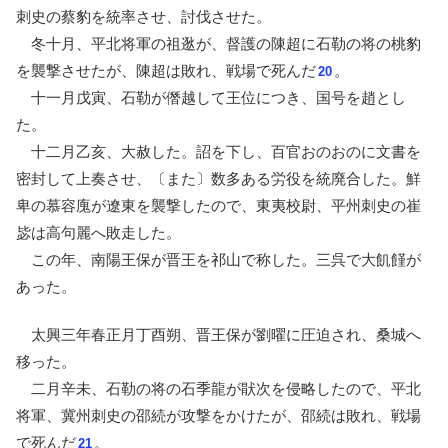
刺史の蔡豹を統率させ、討伐させた。
冬十月、平北将軍の祖逖が、督護の陳超に石勒の将の桃豹
を襲撃させたが、陳超は敗れ、戦場で死んだ
。
20
十一月戊寅、石勒が僭越して王位につき、国号を趙とし
た。
十二月乙亥、大赦した。詔を下し、百官おのおのに文書を
密封して上奏させ、〔また〕数多ある労役を統廃合した。鮮
卑の慕容廆が遼東を襲撃したので、東夷校尉、平州刺史の崔
毖は高句麗へ敗走した。
この年、南陽王保が晋王を祁山で称した。三呉で大飢饉が
あった。
太興三年春正月丁酉朔、晋王保が劉曜に圧迫され、桑城へ
移った。
二月辛未、石勒の将の石季龍が猒次を侵略したので、平北
将軍、冀州刺史の邵続が攻撃をかけたが、邵続は敗れ、戦場
で死んだ
。
21