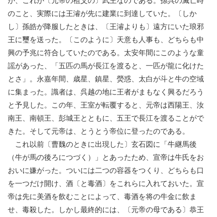
が、これが〔元帝の祖父の〕武王なのである。孫呉の滅亡時
のこと、実際には王濬が先に建業に到達していた。〔しか
し〕孫皓が降服したときは、〔王濬よりも〕遠方にいた琅邪
王に璽を送った。〔このように〕天意も人事も、どちらも中
興の予兆に符合していたのである。太安年間にこのような童
謡があった、「五匹の馬が長江を渡ると、一匹が龍に化けた
とさ」。永嘉年間、歳星、鎮星、熒惑、太白が斗と牛の空域
に集まった。識者は、呉越の地に王者がまもなく興るだろう
と予見した。この年、王室が転覆すると、元帝は西陽王、汝
南王、南頓王、彭城王とともに、五王で長江を渡ることがで
きた。そして元帝は、とうとう帝位に登ったのである。
これ以前〔曹魏のときに出現した〕玄石図に「牛継馬後
（牛が馬の後ろにつづく）」とあったため、宣帝は牛氏をお
おいに嫌がった。ついには二つの容器をつくり、どちらも口
を一つだけ開け、酒〔と毒酒〕をこれらに入れておいた。宣
帝は先に美酒を飲むことによって、毒酒を将の牛金に飲ま
せ、毒殺した。しかし最終的には、〔元帝の母である〕恭王