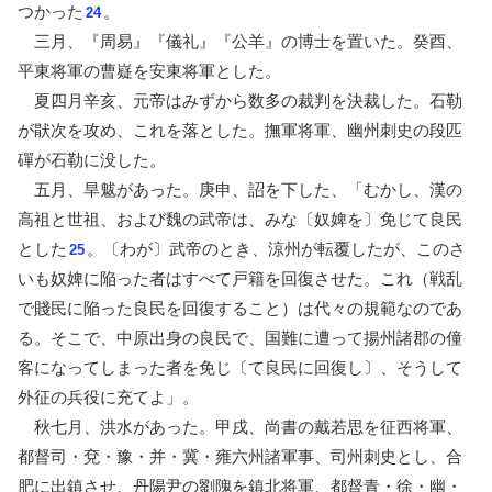
つかった
。
24
三月、『周易』『儀礼』『公羊』の博士を置いた。癸酉、
平東将軍の曹嶷を安東将軍とした。
夏四月辛亥、元帝はみずから数多の裁判を決裁した。石勒
が猒次を攻め、これを落とした。撫軍将軍、幽州刺史の段匹
磾が石勒に没した。
五月、旱魃があった。庚申、詔を下した、「むかし、漢の
高祖と世祖、および魏の武帝は、みな〔奴婢を〕免じて良民
とした
。〔わが〕武帝のとき、涼州が転覆したが、このさ
25
いも奴婢に陥った者はすべて戸籍を回復させた。これ（戦乱
で賤民に陥った良民を回復すること）は代々の規範なのであ
る。そこで、中原出身の良民で、国難に遭って揚州諸郡の僮
客になってしまった者を免じ〔て良民に回復し〕、そうして
外征の兵役に充てよ」。
秋七月、洪水があった。甲戌、尚書の戴若思を征西将軍、
都督司・兗・豫・并・冀・雍六州諸軍事、司州刺史とし、合
肥に出鎮させ、丹陽尹の劉隗を鎮北将軍、都督青・徐・幽・