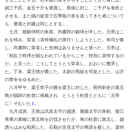
絹三千匹、金五十斤を褒賞し、県侯に封じ、二千戸を食邑と
させる。また賊の徒党で石季龍の首を送ってきた者について
も、褒賞と封建は同じとする」。
七月、散騎侍郎の朱嵩、尚書郎の顧球が卒した。元帝はこ
れを悼み、挙哀（哀悼儀礼の実行）しようとした。有司が奏
し、尚書郎に挙哀した先例はありませんと述べた。元帝は、
「戦乱で秩序が損なわれているからこそ、特別に哀悼するの
だ」と言った。こうしてとうとう挙哀し、おおいに慟哭し
た。丁未、梁王悝が薨じた。太尉の荀組を司徒とした。山沢
の禁令をゆるめた。
八月甲午、梁王世子の翹を梁王に封じた。荊州刺史の第五
猗が賊帥の杜曾に推戴され、とうとう杜曾とともに〔元帝
に〕そむいた
。
1
九月戊寅、王敦は武昌太守の趙誘、襄陽太守の朱軌、陵江
将軍の黄峻に第五猗を討伐させたが、将の杜曾に敗北し、趙
誘らはみな戦死した。石勒が京兆太守の華諝を殺した。梁州