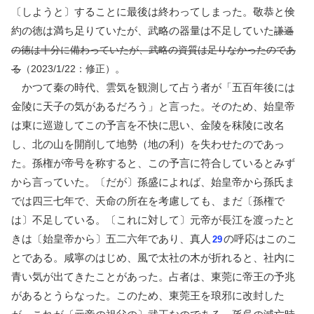
〔しようと〕することに最後は終わってしまった。敬恭と倹
約の徳は満ち足りていたが、武略の器量は不足していた
謙遜
の徳は十分に備わっていたが、武略の資質は足りなかったのであ
。
る
（2023/1/22：修正）
かつて秦の時代、雲気を観測して占う者が「五百年後には
金陵に天子の気があるだろう」と言った。そのため、始皇帝
は東に巡遊してこの予言を不快に思い、金陵を秣陵に改名
し、北の山を開削して地勢（地の利）を失わせたのであっ
た。孫権が帝号を称すると、この予言に符合しているとみず
から言っていた。〔だが〕孫盛によれば、始皇帝から孫氏ま
では四三七年で、天命の所在を考慮しても、まだ〔孫権で
は〕不足している。〔これに対して〕元帝が長江を渡ったと
きは〔始皇帝から〕五二六年であり、真人
の呼応はこのこ
29
とである。咸寧のはじめ、風で太社の木が折れると、社内に
青い気が出てきたことがあった。占者は、東莞に帝王の予兆
があるとうらなった。このため、東莞王を琅邪に改封した