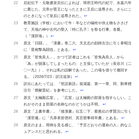
22
后妃伝下・元敬虞皇后伝によれば、琅邪王時代の妃で、永嘉六年
に薨じた。元帝が晋王になったときに王后に追尊され、さらにこ
のときになって皇后に追尊された。
↩︎
23
教育施設（学校）において牛・羊などの犠牲や供え物をささげ
て、天地の神や古代の聖人〔特に孔子〕を祭る行事。舎奠。
（『漢辞海』）
↩︎
24
原文「日闘」。『漢書』巻二六、天文志の顔師古注に引く韋昭注
に「星相撃為闘也」とある。
↩︎
25
原文「皆免良人」。かつて訳者はこれを「皆免為良人」から
「為」が脱落してしまったもの、と主張していたが（長谷川［二
〇一九］）、それは私の誤解であった。この場を借りて撤回す
る。（2026/7/23：訳注追加）
↩︎
26
訳出にあたっては、『世説新語』規箴篇、第一一章、同、劉孝標
注引「鄧粲晋紀」を参考にした。
↩︎
27
原文「太極殿広室」。「広室」は太極殿の部屋を指すらしい。こ
れがそのまま部屋の名称なのかどうかは不明。
↩︎
28
原文「上書皁囊」。『後漢書』伝五〇下、蔡邕伝の李賢注に引く
「漢官儀」に「凡章表皆啓封、其言密事得皁囊」とある。
↩︎
29
原文のまま。用例を見る感じ、「予言どおりの運命の人」的なニ
ュアンスだと思われる。
↩︎