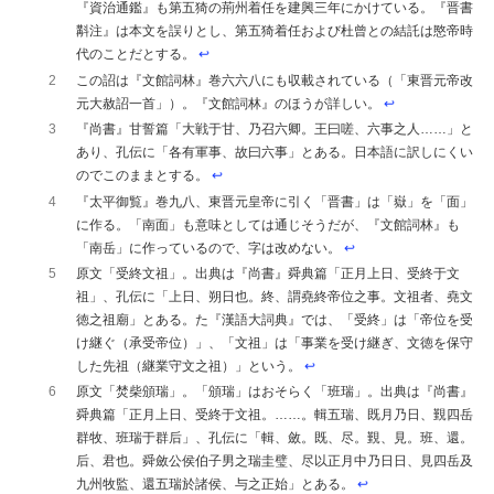
『資治通鑑』も第五猗の荊州着任を建興三年にかけている。『晋書
斠注』は本文を誤りとし、第五猗着任および杜曾との結託は愍帝時
代のことだとする。
↩︎
2
この詔は『文館詞林』巻六六八にも収載されている（「東晋元帝改
元大赦詔一首」）。『文館詞林』のほうが詳しい。
↩︎
3
『尚書』甘誓篇「大戦于甘、乃召六卿。王曰嗟、六事之人……」と
あり、孔伝に「各有軍事、故曰六事」とある。日本語に訳しにくい
のでこのままとする。
↩︎
4
『太平御覧』巻九八、東晋元皇帝に引く「晋書」は「嶽」を「面」
に作る。「南面」も意味としては通じそうだが、『文館詞林』も
「南岳」に作っているので、字は改めない。
↩︎
5
原文「受終文祖」。出典は『尚書』舜典篇「正月上日、受終于文
祖」、孔伝に「上日、朔日也。終、謂堯終帝位之事。文祖者、堯文
徳之祖廟」とある。た『漢語大詞典』では、「受終」は「帝位を受
け継ぐ（承受帝位）」、「文祖」は「事業を受け継ぎ、文徳を保守
した先祖（継業守文之祖）」という。
↩︎
6
原文「焚柴頒瑞」。「頒瑞」はおそらく「班瑞」。出典は『尚書』
舜典篇「正月上日、受終于文祖。……。輯五瑞、既月乃日、覲四岳
群牧、班瑞于群后」、孔伝に「輯、斂。既、尽。覲、見。班、還。
后、君也。舜斂公侯伯子男之瑞圭璧、尽以正月中乃日日、見四岳及
九州牧監、還五瑞於諸侯、与之正始」とある。
↩︎