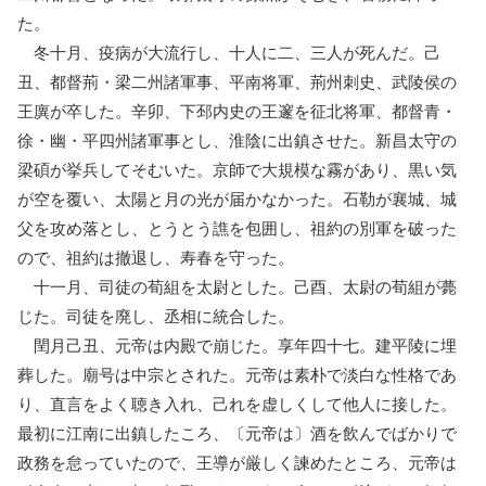
た。
冬十月、疫病が大流行し、十人に二、三人が死んだ。己
丑、都督荊・梁二州諸軍事、平南将軍、荊州刺史、武陵侯の
王廙が卒した。辛卯、下邳内史の王邃を征北将軍、都督青・
徐・幽・平四州諸軍事とし、淮陰に出鎮させた。新昌太守の
梁碩が挙兵してそむいた。京師で大規模な霧があり、黒い気
が空を覆い、太陽と月の光が届かなかった。石勒が襄城、城
父を攻め落とし、とうとう譙を包囲し、祖約の別軍を破った
ので、祖約は撤退し、寿春を守った。
十一月、司徒の荀組を太尉とした。己酉、太尉の荀組が薨
じた。司徒を廃し、丞相に統合した。
閏月己丑、元帝は内殿で崩じた。享年四十七。建平陵に埋
葬した。廟号は中宗とされた。元帝は素朴で淡白な性格であ
り、直言をよく聴き入れ、己れを虚しくして他人に接した。
最初に江南に出鎮したころ、〔元帝は〕酒を飲んでばかりで
政務を怠っていたので、王導が厳しく諫めたところ、元帝は