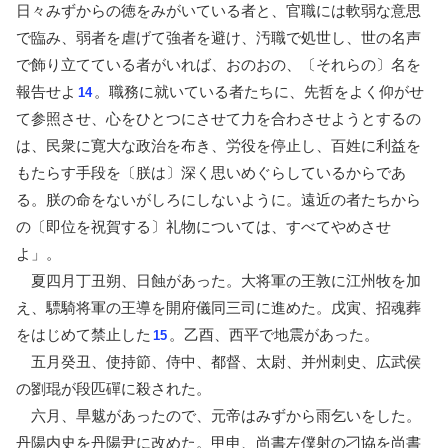
日々みずからの徳をみがいている者と、官職には軟弱な意思
で臨み、弱者を虐げて強者を避け、汚職で処世し、世の名声
で飾り立てている者がいれば、おのおの、〔それらの〕名を
報告せよ
。職務に就いている者たちに、先哲をよく仰がせ
14
て参照させ、心をひとつにさせて力を合わさせようとするの
は、民衆に寛大な政治を布き、労役を停止し、百姓に利益を
もたらす手段を〔朕は〕深く思いめぐらしているからであ
る。朕の命をないがしろにしないように。遠近の者たちから
の〔即位を祝賀する〕礼物については、すべてやめさせ
よ」。
夏四月丁丑朔、日蝕があった。大将軍の王敦に江州牧を加
え、驃騎将軍の王導を開府儀同三司に進めた。戊寅、招魂葬
をはじめて禁止した
。乙酉、西平で地震があった。
15
五月癸丑、使持節、侍中、都督、太尉、并州刺史、広武侯
の劉琨が段匹磾に殺された。
六月、旱魃があったので、元帝はみずから雨乞いをした。
丹陽内史を丹陽尹に改めた。甲申、尚書左僕射の刁協を尚書