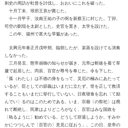
刺史の周訪が杜曾を討伐し、おおいにこれを破った。
十月丁未、琅邪王裒が薨じた。
十一月甲子、汝南王祐の子の弼を新蔡王に封じた。丁卯、
司空の劉琨を太尉とした。史官を置き、太学を設けた。
この年、揚州で甚大な旱魃があった。
太興元年春正月戊申朔、臨朝したが、楽器を設けても演奏
しなかった。
三月癸丑、愍帝崩御の知らせが届き、元帝は斬縗を着て草
廬で起居した。丙辰、百官が尊号を奉じた。令を下した、
「孤（わたし）は不徳の身をもって、災厄の極みにあたって
いるが、臣としての節義はいまだに立たず、世を正して救済
することもいまだに挙行していない。日夜寝食を忘れ〔て励
んでい〕るのはこのためである。いま、宗廟〔の祭祀〕は廃
れて断絶し、民衆はよりどころがなく、百官はみな国政を
〔執るように〕勧めている。どうして辞退しようか。すみや
かにつつしんで〔百官の〕意見に従おう」。この日、皇帝の