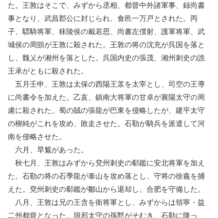
た。王敦はそこで、みずから丞相、都督中外諸軍事、録尚書
事となり、武昌郡公に封じられ、食邑一万戸とされた。丙
子、驃騎将軍、秣陵侯の戴若思、尚書左僕射、護軍将軍、武
城侯の周顗が王敦に殺された。王敦の将の沈充が呉国を落と
し、魏乂が湘州を落とした。呉国内史の張茂、湘州刺史の譙
王承がともに殺された。
五月壬申、王敦は太保の西陽王羕を太宰とし、司空の王導
に尚書令を加えた。乙亥、鎮南大将軍の甘卓が襄陽太守の周
慮に殺された。蜀の賊の張龍が巴東を侵略したが、建平太守
の柳純がこれを攻め、敗走させた。石勒が騎兵を派遣して河
南を侵略させた。
六月、旱魃があった。
秋七月、王敦はみずから兗州刺史の郗鑑に安北将軍を加え
た。石勒の将の石季龍が泰山を攻め落とし、守将の徐龕を捕
えた。兗州刺史の郗鑑が鄒山から退却し、合肥を守備した。
八月、王敦は兄の王含を衛将軍とし、みずからは領寧・益
二州都督となった。琅邪太守の孫黙がそむき、石勒に降っ