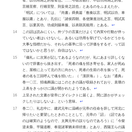
者、以功用為之的彀者也。……今聴言観行、不以功用為之的彀、
言雖至察、行雖至堅、則妄発之説也」とあるのをふまえたか。
「明試」については、『尚書』舜典篇「敷奏以言、明試以功、車
服以庸」とあり、孔伝に「諸侯四朝、各使陳進治礼之言、明試其
言、以要其功。功成則賜車服、以表顕其能用」とある。
↩︎
14
この詔は読みにくい。外ヅラの言葉だけよくて内実や行動が伴っ
ていない者はいけないし、あるいは功用を挙げているかどうかも
大事な指標だから、それらの基準に沿って評価をするぞ。って話
ではないかと思うが、自信はない。
↩︎
15
『儀礼』に次第が記してあるようなのだが、礼にあまり詳しくな
いので辞書から抜き出す。「死者の魂を招き寄せる。家人が死ぬ
と、屋根に上って北の方に向かい、死者の生前の衣を振って、死
者の名を三回呼んで魂を招いた」（『漢辞海』）。なお『通典』
巻一〇三、招魂葬議にはこのときの議が収録されており、袁瓌の
上表をきっかけに議が開かれたようである。
↩︎
16
上呈された文書が皇帝にダイレクトに届くよ、間に誰かがチェッ
クしたりはしないよ、という意味。
↩︎
17
巻二〇、礼志中に、建武元年に温嶠が元帝の任命を辞して河北に
帰りたいと要望したときのこととして、元帝の「詔」（詔である
のは確実のようなので、太興元年の誤りなのであろう）に「今桀
逆未梟、平陽道断、奉迎諸軍猶未得径進」とあり、西陽王らの議