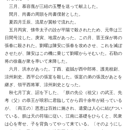
三月、慕容廆が三紐の玉璽を送って献上した。
閏月、尚書の周顗を尚書僕射とした。
夏四月壬辰、流星が翼軫で流れた。
五月丙寅、懐帝太子の詮が平陽で殺されたため、元帝は三
日間号泣した。庚寅、地震があった。この月、晋王保が将の
張春に殺された。劉曜は陳安に張春を攻めさせ、これを滅ぼ
させたが、陳安はこの機に乗じて劉曜からそむいた。石勒の
将の徐龕が衆を率いて来降した。
六月、洪水があった。丁酉、盗賊が西中郎将、護羌校尉、
涼州刺史、西平公の張寔を殺した。張寔の弟の張茂があとを
継ぎ、領平西将軍、涼州刺史となった。
秋七月丁亥、詔を下した、「朕の先公（祖父）の武王、先
考（父）の恭王が琅邪に君臨してから四十余年が経っている
が、〔両王の〕恩恵は百姓に施され、遺愛は人心に結びつい
ている。朕は天の符瑞に従い、江南に基礎をひらくと、民衆
は心を寄せ、子を背負ってやって来ている。〔そのようにし