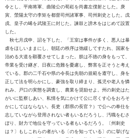
令とし、平南将軍、曲陵公の荀崧を尚書左僕射とした。庚
寅、滎陽太守の李矩を都督司州諸軍事、司州刺史とした。戊
戌、皇子の晞を武陵王に封じた。諫鼓と謗木をはじめて設置
した。
秋七月戊申、詔を下した、「王室は事件が多く、悪人は暴
虐をほしいままにし、朝廷の秩序は弛緩してすたれ、国家を
治める大道を顚覆させてしまった。朕は不徳の身をもって、
帝業を受け継ぎ、日夜に危難を憂慮し、弊害を正そうと考え
ている。郡の二千石や県の令長は先朝の規範を遵守し、身を
正して法を明らかにし、豪強を取り締まり、孤児や老人を憐
れみ、戸口の実態を調査し、農業を奨励せよ。州の刺史はた
がいに監察しあい、私情を気にかけて公に尽くす心をおろそ
かにしてはならない。長吏（郡県の長官？）で公への奉仕を
志していながら登用されない者もいるだろうし、汚職をむさ
ぼり、財力で地位を守っている者もいるだろう。〔州刺史
は？〕もしこれらの者がいる〔のを知っている〕のに挙げな