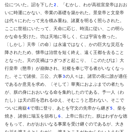
位についた。詔を下した
、「むかし、わが高祖宣皇帝はおお
2
いに時運にかない、帝業の基礎を築かれた。景皇帝と文皇帝
は代々にわたって光を積み重ね、諸夏を明るく照らされた。
ここに世祖にいたって、天命に応じ、時流に従い、この明ら
かな命を受けた。功は天地に等しく、仁は宇宙を救った。
〔しかし〕天帝〔の命〕は永遠ではなく、かの巨大な災厄を
降されたため、懐帝は治世を短く終え、遠く王都を去ること
となった。天の災禍はつぎつぎと起こり、〔このたびは〕大
行皇帝（愍帝）が崩御され、社稷を奉じ守る者がいなくなっ
た。そこで諸侯、三公、六事
の人々は、諸官の長に誰が適任
3
であるか意見を求め、〔そして〕華夷におよぶまでの者たち
が、朕の身におおいなる命を集約したのである。予一人（わ
たし）は天の罰を恐れるゆえ、そむこうと思わない。そこで
ついに南嶽
で壇に登り、あとを守文の先帝から継ぎ
、柴を
4
5
焼き、諸侯に瑞玉を頒布し
、上帝に告げた。朕はわずかな徳
6
をもって、わがおおいなる事業を受け継ぐのであるが、大き
な川を渡ろうとしながら、渡るところがわからないような不