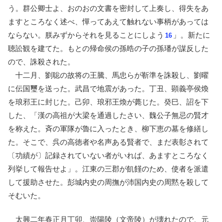
う。群公卿士よ、おのおの文書を密封して上奏し、得失をあ
ますところなく述べ、憚ってあえて触れない事柄があっては
ならない。朕みずからそれを見ることにしよう
」。新たに
16
聴訟観を建てた。もとの帰命侯の孫晧の子の孫璠が謀反した
ので、誅殺された。
十二月、劉聡の故将の王騰、馬忠らが靳準を誅殺し、劉曜
に伝国璽を送った。武昌で地震があった。丁丑、顕義亭侯煥
を琅邪王に封じた。己卯、琅邪王煥が薨じた。癸巳、詔を下
した、「漢の高祖が大梁を通過したさい、魏公子無忌の賢才
を称えた。斉の軍隊が魯に入ったとき、柳下恵の墓を修繕し
た。そこで、呉の高徳者や名声ある賢者で、まだ表彰されて
〔功績が〕記録されていない者がいれば、あますところなく
列挙して報告せよ」。江東の三郡が飢饉のため、使者を派遣
して援助させた。彭城内史の周撫が沛国内史の周黙を殺して
そむいた。
太興二年春正月丁卯、崇陽陵（文帝陵）が壊れたので、元