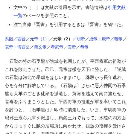
文中の［ ］は文献の引用を示す。書誌情報は
引用文献
一覧
のページを参照のこと。
注で唐修『晋書』を引用するときは『晋書』を省いた。
系図
／
西晋
／
元帝（1）
／
元帝（2）
／
明帝
／
成帝・康帝
／
穆帝
／
哀帝・海西公
／
簡文帝
／
孝武帝
／
安帝
／
恭帝
石勒の将の石季龍が譙城を包囲したが、平西将軍の祖逖が
これを敗走させた。己巳、元帝は檄を天下に発した、「逆賊
の石勒は河北で暴虐をほしいままにし、誅殺から長年逃れ、
心を存分に解放している。〔石勒は〕さらに悪人仲間の石季
龍ら犬羊のごとき徒衆を派遣し、黄河を越えて南に渡らせ、
害毒をふりまこうとした。平西将軍の祖逖が軍を率いてこれ
を討つと、〔石季龍は〕即時に潰走した。いま、車騎将軍の
琅邪王裒ら九軍を派遣し、精鋭三万でもって、水陸の四方面
からまっすぐに賊の居場所に向かわせ、祖逖の指揮を受けさ
せることとする。石季龍の首をさらすことができた者には、