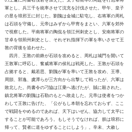
軍とし、兵三千を統率させて沈充を討伐させた。甲午、皇子
の昱を琅邪王に封じた。劉隗は金城に駐屯し、右将軍の周札
は石頭を守備し、元帝はみずから甲冑をまとい、六軍を郊外
で視察した。平南将軍の陶侃を領江州刺史とし、安南将軍の
甘卓を領荊州刺史とし、それぞれ指揮下の軍を率いさせて王
敦の背後を追わせた。
四月、王敦の前鋒が石頭を攻めると、周札は城門を開いて
王敦軍に呼応し、奮威将軍の侯礼は戦死した。王敦が石頭を
占拠すると、戴若思、劉隗が軍を率いて王敦を攻め、王導、
周顗、郭逸、虞潭らが三方向から出撃して戦ったが、六軍は
敗北した。尚書令の刁協は江乗へ逃げたが、賊に殺された。
鎮北将軍の劉隗は石勒のもとへ敗走した。元帝は使者をつか
わして王敦に告げた、「公がもし本朝を忘れておらず、ここ
で戦闘をやめるのであれば、天下はいぜん、協力して太平に
することが可能であろう。もしそうでなければ、朕は琅邪に
帰って、賢者に道をゆずることにしよう」。辛未、大赦し