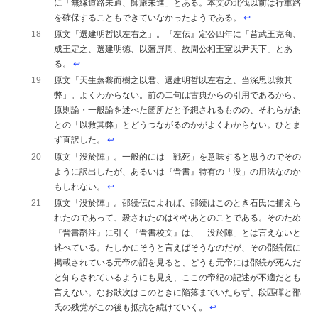
に「無縁道路未通、師旅未進」とある。本文の北伐以前は行軍路
を確保することもできていなかったようである。
↩︎
18
原文「選建明哲以左右之」。『左伝』定公四年に「昔武王克商、
成王定之、選建明徳、以藩屏周、故周公相王室以尹天下」とあ
る。
↩︎
19
原文「天生蒸黎而樹之以君、選建明哲以左右之、当深思以救其
弊」。よくわからない。前の二句は古典からの引用であるから、
原則論・一般論を述べた箇所だと予想されるものの、それらがあ
との「以救其弊」とどうつながるのかがよくわからない。ひとま
ず直訳した。
↩︎
20
原文「没於陣」。一般的には「戦死」を意味すると思うのでその
ように訳出したが、あるいは『晋書』特有の「没」の用法なのか
もしれない。
↩︎
21
原文「没於陣」。邵続伝によれば、邵続はこのとき石氏に捕えら
れたのであって、殺されたのはややあとのことである。そのため
『晋書斠注』に引く『晋書校文』は、「没於陣」とは言えないと
述べている。たしかにそうと言えばそうなのだが、その邵続伝に
掲載されている元帝の詔を見ると、どうも元帝には邵続が死んだ
と知らされているようにも見え、ここの帝紀の記述が不適だとも
言えない。なお猒次はこのときに陥落までいたらず、段匹磾と邵
氏の残党がこの後も抵抗を続けていく。
↩︎