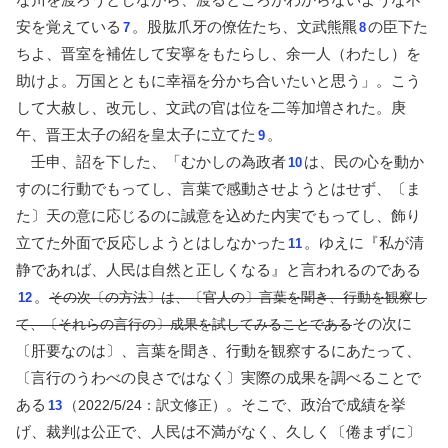
安を覚えている
。股肱爪牙の僚佐たち、文武熊羆
の臣下た
7
8
ちよ、晋室を補佐して安寧をもたらし、余一人（わたし）を
助けよ。万国とともに幸福を分かち合いたいと思う」。こう
して大赦し、改元し、文武の官は位を二等加増された。庚
午、晋王太子の紹を皇太子に立てた
。
9
壬申、詔を下した、「むかしの為政者
は、民の心を動か
10
すのに行動でもってし、言葉で感動させようとはせず、〔ま
た〕天の意に応じるのに誠意を込めた内実でもってし、飾り
立てた外面で反応しようとはしなかった
。ゆえに『私が清
11
静であれば、人民は自然と正しくなる』と言われるのである
。
その次〔の方法〕は、〔官人の〕言葉を聞き、行動を観察し
12
その次に
て、〔それらの言行の〕成果を試してみることである
〔肝要なのは〕、言葉を聞き、行動を観察するにあたって、
〔言行のうわべの良さではなく〕実際の成果を調べることで
ある
。そこで、政治で成績を挙
（2022/5/24：訳文修正）
13
げ、裁判は公正で、人民は不満がなく、久しく〔倦まずに〕