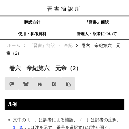
晋書簡訳所
晋書簡訳所
メニュー
検索
翻訳方針
『晋書』簡訳
使用・参考資料
管理人・訳者について
ホーム
『晋書』簡訳
帝紀
巻六 帝紀第六 元
帝（2）
巻六 帝紀第六 元帝（2）
凡例
文中の〔 〕は訳者による補語、（ ）は訳者の注釈、
1
、
2
……
は注を示す。番号を選択すれば注が開く。