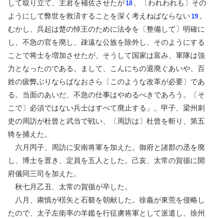
して取り立て、主君を補佐させたが
、〔われわれも〕その
18
ようにして弊世を救済することを深く考えねばならない
。
19
むかし、呉起は楚の悼王のために法令を〔整備して〕明確に
し、不急の官を廃し、疎遠な公族を除外し、そのようにする
ことで将士を増加させたが、そうして国家は富み、軍隊は強
力となったのである。まして、こんにちの退廃ぐあいや、百
姓の疲弊ぶりならばなおさら〔このような改革が必要〕であ
る。当面のあいだ、不急の仕事はやめるべきであろう。〔そ
こで〕必須ではない兵士はすべて廃止する」。甲子、梁州刺
史の周訪が杜曾と武当で戦い、〔周訪は〕杜曾を斬り、第五
猗を捕えた。
六月丙子、周訪に安南将軍を加えた。御府と諸郡の丞を廃
し、博士を置き、定員を五人とした。己亥、太常の賀循に開
府儀同三司を加えた。
秋七月乙丑、太常の賀循が卒した。
八月、粛慎が楛矢と石砮を朝献した。徐龕が東莞を侵略し
たので、太子左衛率の羊鑑を行征虜将軍として派遣し、徐州