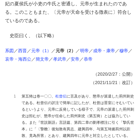
妃の夏侯氏が小吏の牛氏と密通し、元帝が生まれたのであ
る。このこともまた、〔元帝が天命を受ける徴表に〕符合し
ているのである。
史臣曰く、（以下略）
系図
／
西晋
／
元帝（1）
／
元帝（2）
／
明帝
／
成帝・康帝
／
穆帝
／
哀帝・海西公
／
簡文帝
／
孝武帝
／
安帝
／
恭帝
（2020/2/27：公開）
（2021/11/21：改訂）
1
第五猗は巻一〇〇、
杜曾伝
に言及があり、愍帝が派遣した荊州刺史
である。杜曾伝の訳注で簡単に記したが、杜曾は晋室にそむいてい
るというより、元帝に反発している様子で、元帝の派遣した荊州刺
史は拒むが、愍帝が任命した荊州刺史（第五猗）とは協力してい
る。また『世説新語』言語篇、第四二章の劉孝標注に引く「摯氏世
本」に「〔摯瞻〕後知敦有異志、建興四年、与第五琦拠荊州以距
敦、竟為所害」とあり、建興四年に元帝と対立したとしている。