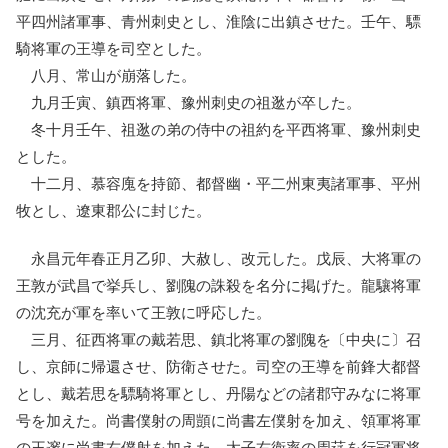
平四州諸軍事、青州刺史とし、淮陰に出鎮させた。壬午、驃
騎将軍の王導を司空とした。
八月、常山が崩落した。
九月壬寅、鎮西将軍、豫州刺史の祖逖が卒した。
冬十月壬午、祖逖の弟の侍中の祖約を平西将軍、豫州刺史
とした。
十二月、慕容廆を持節、都督幽・平二州東夷諸軍事、平州
牧とし、遼東郡公に封じた。
永昌元年春正月乙卯、大赦し、改元した。戊辰、大将軍の
王敦が武昌で挙兵し、劉隗の誅殺を名分に掲げた。龍驤将軍
の沈充が軍を率いて王敦に呼応した。
三月、征西将軍の戴若思、鎮北将軍の劉隗を〔中央に〕召
し、京師に帰還させ、防衛させた。司空の王導を前鋒大都督
とし、戴若思を驃騎将軍とし、丹陽などの諸郡守みなに将軍
号を加えた。尚書僕射の周顗に尚書左僕射を加え、領軍将軍
の王邃に尚書右僕射を加えた。太子右衛率の周莚を行冠軍将