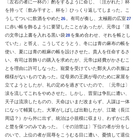
〔左右の者に一杯の〕酌をするように命じ、〔注がれた〕杯
を持って〔飲み干すと、杯を〕ひっくり返してしまった。こ
うしてついに飲酒をやめた
。有司が奏し、太極殿の広室
26
27
に赤い帳を飾るように要望したことがあったが、元帝は「漢
の文帝は上書を入れる黒い袋
を集め合わせ、それを帳とし
28
ていた」と答え、こうしてとうとう、冬には青の麻布の帳を
使い、夏には青の粗麻の帳を設けさせた。貴人を任命するさ
い、有司は首飾りの購入を求めたが、元帝は経費がかさむこ
とを理由に許可しなった。寵愛を受けていた鄭夫人の衣服は
模様がないものであった。従母弟の王廙が母のために家屋を
立てようとしたが、礼の定めを過ぎていたので、〔元帝は〕
涙を流してこれをやめさせた。しかし、晋室は争乱に遭い、
天子は流浪したものの、天命はいまだ改まらず、人謀は一体
になって輔翼した。大軍がしばしば出動したが、江畿（長江
周辺？）から外に出ず、統治は小規模に収まり、わずかに呉
と楚を保つのみであった。〔その治世は〕下位の者が分をし
のいで、上位の者が屈辱をこうむる目に遭い、憂憤して退位