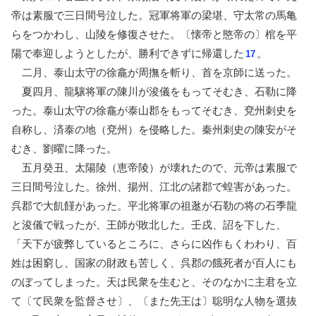
帝は素服で三日間号泣した。冠軍将軍の梁堪、守太常の馬亀
らをつかわし、山陵を修復させた。〔懐帝と愍帝の〕棺を平
陽で奉迎しようとしたが、勝利できずに帰還した
。
17
二月、泰山太守の徐龕が周撫を斬り、首を京師に送った。
夏四月、龍驤将軍の陳川が浚儀をもってそむき、石勒に降
った。泰山太守の徐龕が泰山郡をもってそむき、兗州刺史を
自称し、済泰の地（兗州）を侵略した。秦州刺史の陳安がそ
むき、劉曜に降った。
五月癸丑、太陽陵（恵帝陵）が壊れたので、元帝は素服で
三日間号泣した。徐州、揚州、江北の諸郡で蝗害があった。
呉郡で大飢饉があった。平北将軍の祖逖が石勒の将の石季龍
と浚儀で戦ったが、王師が敗北した。壬戌、詔を下した、
「天下が疲弊しているところに、さらに凶作もくわわり、百
姓は困窮し、国家の財政も苦しく、呉郡の餓死者が百人にも
のぼってしまった。天は民衆を生むと、そのなかに主君を立
て〔て民衆を監督させ〕、〔また先王は〕聡明な人物を選抜